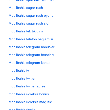
Mobilbahis sugar rush
Mobilbahis sugar rush oyunu
Mobilbahis sugar rush slot
mobilbahis tek tık giriş
Mobilbahis telefon bağlantısı
Mobilbahis telegram bonusları
Mobilbahis telegram fırsatları
Mobilbahis telegram kanalı
mobilbahis tv
mobilbahis twitter
mobilbahis twitter adresi
mobilbahis ücretsiz bonus
Mobilbahis ücretsiz maç izle
mobilbahis üyelik