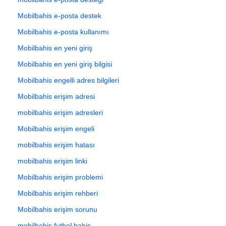
Mobilbahis e-posta destek
Mobilbahis e-posta kullanımı
Mobilbahis en yeni giriş
Mobilbahis en yeni giriş bilgisi
Mobilbahis engelli adres bilgileri
Mobilbahis erişim adresi
mobilbahis erişim adresleri
Mobilbahis erişim engeli
mobilbahis erişim hatası
mobilbahis erişim linki
Mobilbahis erişim problemi
Mobilbahis erişim rehberi
Mobilbahis erişim sorunu
mobilbahis futbol bahis