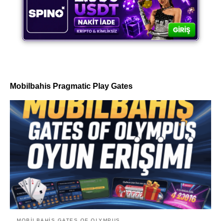
Mobilbahis Pragmatic Play Gates
MOBILBAHIS GATES OF OLYMPUS