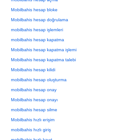
Mobilbahis hesap bloke
Mobilbahis hesap doğrulama
mobilbahis hesap işlemleri
mobilbahis hesap kapatma
Mobilbahis hesap kapatma işlemi
Mobilbahis hesap kapatma talebi
Mobilbahis hesap kilidi
mobilbahis hesap oluşturma
mobilbahis hesap onay
Mobilbahis hesap onayı
mobilbahis hesap silme
Mobilbahis hızlı erişim
mobilbahis hızlı giriş
mobilbahis hızlı kayıt