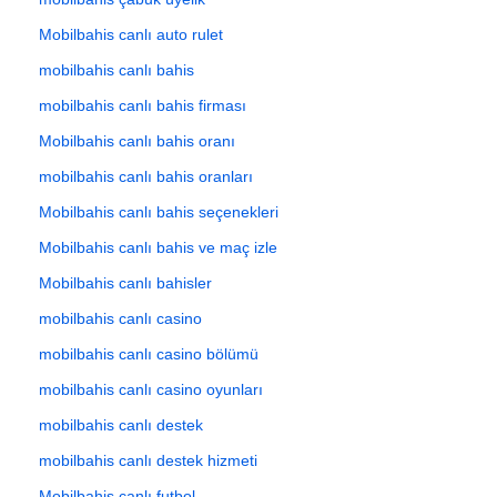
Mobilbahis canlı auto rulet
mobilbahis canlı bahis
mobilbahis canlı bahis firması
Mobilbahis canlı bahis oranı
mobilbahis canlı bahis oranları
Mobilbahis canlı bahis seçenekleri
Mobilbahis canlı bahis ve maç izle
Mobilbahis canlı bahisler
mobilbahis canlı casino
mobilbahis canlı casino bölümü
mobilbahis canlı casino oyunları
mobilbahis canlı destek
mobilbahis canlı destek hizmeti
Mobilbahis canlı futbol