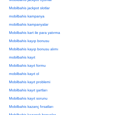
Mobilbahis jackpot slotlar
mobilbahis kampanya
mobilbahis kampanyalar
Mobilbahis kart ile para yatırma
Mobilbahis kayıp bonusu
Mobilbahis kayıp bonusu alımı
mobilbahis kayıt
Mobilbahis kayıt formu
mobilbahis kayıt ol
Mobilbahis kayıt problemi
Mobilbahis kayıt şartları
Mobilbahis kayıt sorunu
Mobilbahis kazanç fırsatları
Mobilbahis kazançlı bonuslar