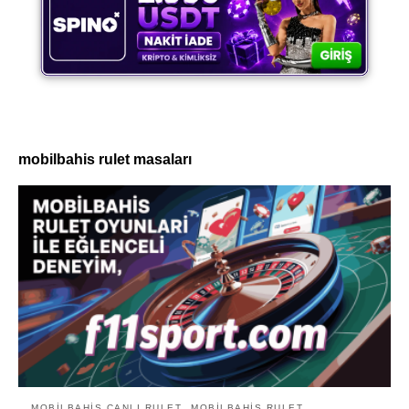
mobilbahis rulet masaları
MOBILBAHIS CANLI RULET
MOBILBAHIS RULET