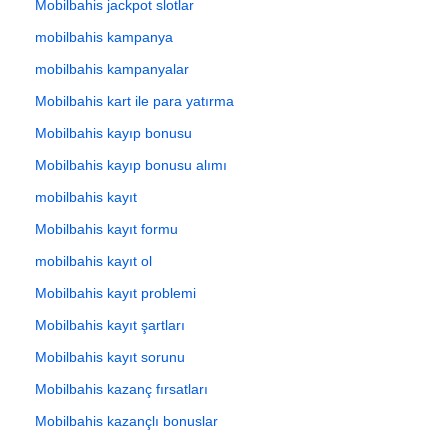
Mobilbahis jackpot slotlar
mobilbahis kampanya
mobilbahis kampanyalar
Mobilbahis kart ile para yatırma
Mobilbahis kayıp bonusu
Mobilbahis kayıp bonusu alımı
mobilbahis kayıt
Mobilbahis kayıt formu
mobilbahis kayıt ol
Mobilbahis kayıt problemi
Mobilbahis kayıt şartları
Mobilbahis kayıt sorunu
Mobilbahis kazanç fırsatları
Mobilbahis kazançlı bonuslar