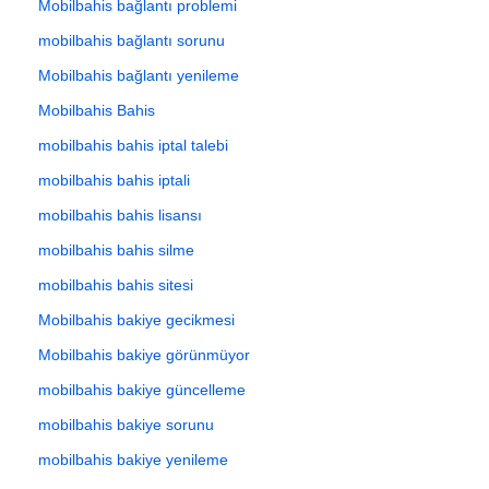
Mobilbahis bağlantı problemi
mobilbahis bağlantı sorunu
Mobilbahis bağlantı yenileme
Mobilbahis Bahis
mobilbahis bahis iptal talebi
mobilbahis bahis iptali
mobilbahis bahis lisansı
mobilbahis bahis silme
mobilbahis bahis sitesi
Mobilbahis bakiye gecikmesi
Mobilbahis bakiye görünmüyor
mobilbahis bakiye güncelleme
mobilbahis bakiye sorunu
mobilbahis bakiye yenileme