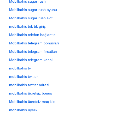
Mobilbahis sugar rush
Mobilbahis sugar rush oyunu
Mobilbahis sugar rush slot
mobilbahis tek tık giriş
Mobilbahis telefon bağlantısı
Mobilbahis telegram bonusları
Mobilbahis telegram fırsatları
Mobilbahis telegram kanalı
mobilbahis tv
mobilbahis twitter
mobilbahis twitter adresi
mobilbahis ücretsiz bonus
Mobilbahis ücretsiz maç izle
mobilbahis üyelik