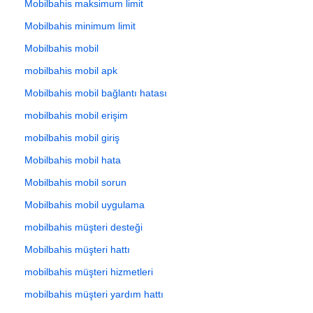
Mobilbahis maksimum limit
Mobilbahis minimum limit
Mobilbahis mobil
mobilbahis mobil apk
Mobilbahis mobil bağlantı hatası
mobilbahis mobil erişim
mobilbahis mobil giriş
Mobilbahis mobil hata
Mobilbahis mobil sorun
Mobilbahis mobil uygulama
mobilbahis müşteri desteği
Mobilbahis müşteri hattı
mobilbahis müşteri hizmetleri
mobilbahis müşteri yardım hattı