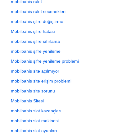
mobilbahis rulet
mobilbahis rulet seçenekleri
mobilbahis şifre değiştirme
Mobilbahis şifre hatası
mobilbahis şifre sıfırlama
mobilbahis şifre yenileme
Mobilbahis şifre yenileme problemi
mobilbahis site açılmıyor
mobilbahis site erişim problemi
mobilbahis site sorunu
Mobilbahis Sitesi
mobilbahis slot kazançları
mobilbahis slot makinesi
mobilbahis slot oyunları