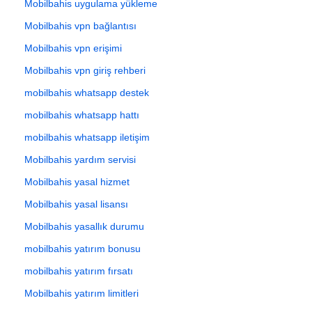
Mobilbahis uygulama yükleme
Mobilbahis vpn bağlantısı
Mobilbahis vpn erişimi
Mobilbahis vpn giriş rehberi
mobilbahis whatsapp destek
mobilbahis whatsapp hattı
mobilbahis whatsapp iletişim
Mobilbahis yardım servisi
Mobilbahis yasal hizmet
Mobilbahis yasal lisansı
Mobilbahis yasallık durumu
mobilbahis yatırım bonusu
mobilbahis yatırım fırsatı
Mobilbahis yatırım limitleri