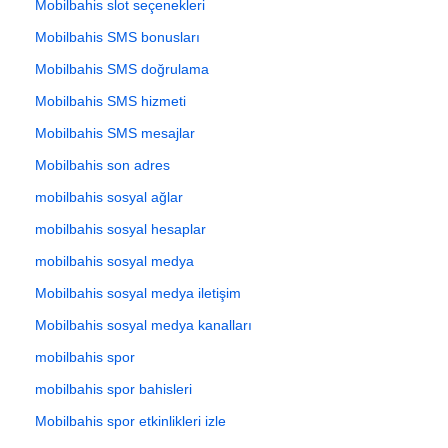
Mobilbahis slot seçenekleri
Mobilbahis SMS bonusları
Mobilbahis SMS doğrulama
Mobilbahis SMS hizmeti
Mobilbahis SMS mesajlar
Mobilbahis son adres
mobilbahis sosyal ağlar
mobilbahis sosyal hesaplar
mobilbahis sosyal medya
Mobilbahis sosyal medya iletişim
Mobilbahis sosyal medya kanalları
mobilbahis spor
mobilbahis spor bahisleri
Mobilbahis spor etkinlikleri izle