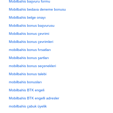
Mobilbahis başvuru formu
Mobilbahis bedava deneme bonusu
Mobilbahis belge onayı
Mobilbahis bonus başvurusu
Mobilbahis bonus çevrimi
Mobilbahis bonus çevrimleri
mobilbahis bonus fırsatları
Mobilbahis bonus şartları
mobilbahis bonus seçenekleri
Mobilbahis bonus talebi
mobilbahis bonusları
Mobilbahis BTK engeli
Mobilbahis BTK engelli adresler
mobilbahis çabuk üyelik