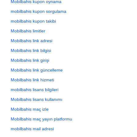
Mobilbahis kupon oynama
mobilbahis kupon sorgulama
mobilbahis kupon takibi
Mobilbahis limitler
Mobilbahis link adresi
Mobilbahis link bilgisi
Mobilbahis link girişi
Mobilbahis link güncelleme
Mobilbahis link hizmeti
mobilbahis lisans bilgileri
Mobilbahis lisans kullanımı
Mobilbahis maç izle
Mobilbahis maç yayın platformu
mobilbahis mail adresi