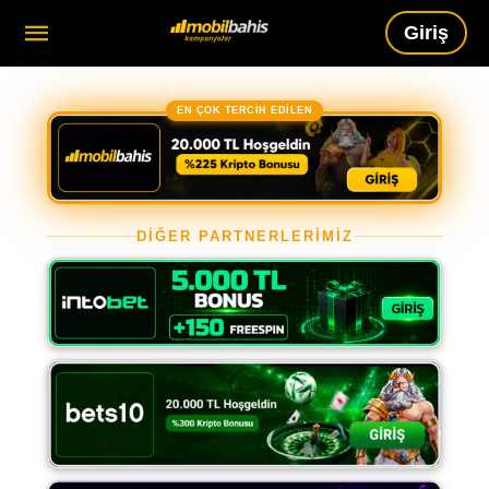
Giriş
EN ÇOK TERCİH EDİLEN
DİĞER PARTNERLERİMİZ