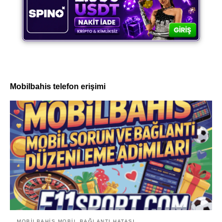
Mobilbahis telefon erişimi
MOBILBAHIS MOBIL BAĞLANTI HATASI