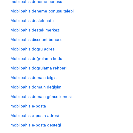
mobilbahis deneme bonusu
Mobilbahis deneme bonusu talebi
Mobilbahis destek hattı
Mobilbahis destek merkezi
Mobilbahis discount bonusu
Mobilbahis doğru adres
Mobilbahis doğrulama kodu
Mobilbahis doğrulama rehberi
Mobilbahis domain bilgisi
Mobilbahis domain değişimi
Mobilbahis domain güncellemesi
mobilbahis e-posta
Mobilbahis e-posta adresi
mobilbahis e-posta desteği