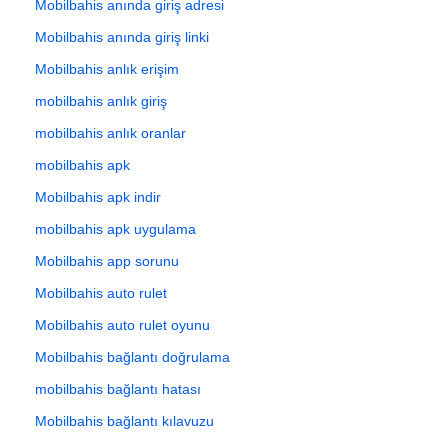
Mobilbahis anında giriş adresi
Mobilbahis anında giriş linki
Mobilbahis anlık erişim
mobilbahis anlık giriş
mobilbahis anlık oranlar
mobilbahis apk
Mobilbahis apk indir
mobilbahis apk uygulama
Mobilbahis app sorunu
Mobilbahis auto rulet
Mobilbahis auto rulet oyunu
Mobilbahis bağlantı doğrulama
mobilbahis bağlantı hatası
Mobilbahis bağlantı kılavuzu