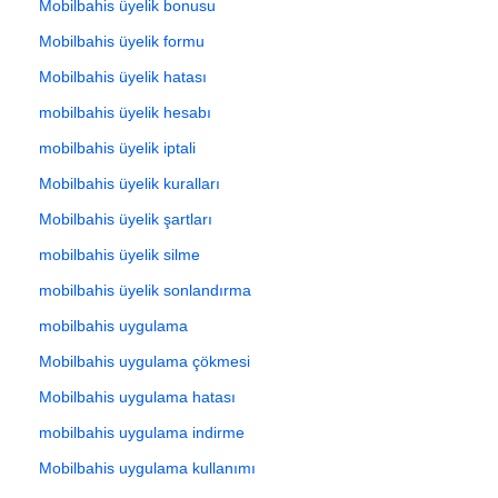
Mobilbahis üyelik bonusu
Mobilbahis üyelik formu
Mobilbahis üyelik hatası
mobilbahis üyelik hesabı
mobilbahis üyelik iptali
Mobilbahis üyelik kuralları
Mobilbahis üyelik şartları
mobilbahis üyelik silme
mobilbahis üyelik sonlandırma
mobilbahis uygulama
Mobilbahis uygulama çökmesi
Mobilbahis uygulama hatası
mobilbahis uygulama indirme
Mobilbahis uygulama kullanımı