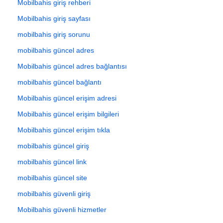
Mobilbahis giriş rehberi
Mobilbahis giriş sayfası
mobilbahis giriş sorunu
mobilbahis güncel adres
Mobilbahis güncel adres bağlantısı
mobilbahis güncel bağlantı
Mobilbahis güncel erişim adresi
Mobilbahis güncel erişim bilgileri
Mobilbahis güncel erişim tıkla
mobilbahis güncel giriş
mobilbahis güncel link
mobilbahis güncel site
mobilbahis güvenli giriş
Mobilbahis güvenli hizmetler