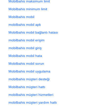
Mobilbahis maksimum limit
Mobilbahis minimum limit
Mobilbahis mobil
mobilbahis mobil apk
Mobilbahis mobil bağlantı hatası
mobilbahis mobil erişim
mobilbahis mobil giriş
Mobilbahis mobil hata
Mobilbahis mobil sorun
Mobilbahis mobil uygulama
mobilbahis müşteri desteği
Mobilbahis müşteri hattı
mobilbahis müşteri hizmetleri
mobilbahis müşteri yardım hattı