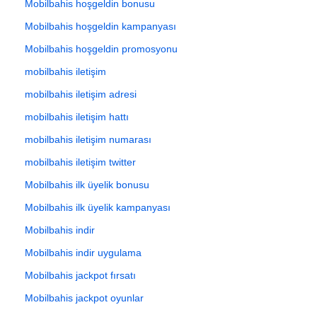
Mobilbahis hoşgeldin bonusu
Mobilbahis hoşgeldin kampanyası
Mobilbahis hoşgeldin promosyonu
mobilbahis iletişim
mobilbahis iletişim adresi
mobilbahis iletişim hattı
mobilbahis iletişim numarası
mobilbahis iletişim twitter
Mobilbahis ilk üyelik bonusu
Mobilbahis ilk üyelik kampanyası
Mobilbahis indir
Mobilbahis indir uygulama
Mobilbahis jackpot fırsatı
Mobilbahis jackpot oyunlar