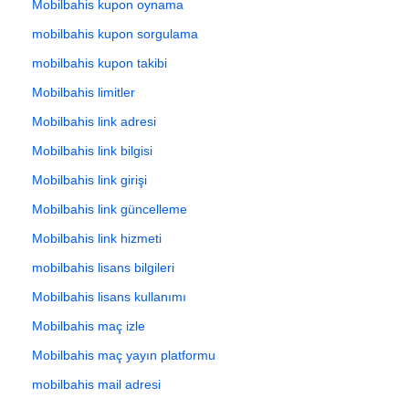
Mobilbahis kupon oynama
mobilbahis kupon sorgulama
mobilbahis kupon takibi
Mobilbahis limitler
Mobilbahis link adresi
Mobilbahis link bilgisi
Mobilbahis link girişi
Mobilbahis link güncelleme
Mobilbahis link hizmeti
mobilbahis lisans bilgileri
Mobilbahis lisans kullanımı
Mobilbahis maç izle
Mobilbahis maç yayın platformu
mobilbahis mail adresi