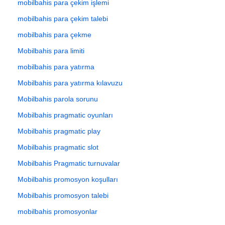
mobilbahis para çekim işlemi
mobilbahis para çekim talebi
mobilbahis para çekme
Mobilbahis para limiti
mobilbahis para yatırma
Mobilbahis para yatırma kılavuzu
Mobilbahis parola sorunu
Mobilbahis pragmatic oyunları
Mobilbahis pragmatic play
Mobilbahis pragmatic slot
Mobilbahis Pragmatic turnuvalar
Mobilbahis promosyon koşulları
Mobilbahis promosyon talebi
mobilbahis promosyonlar