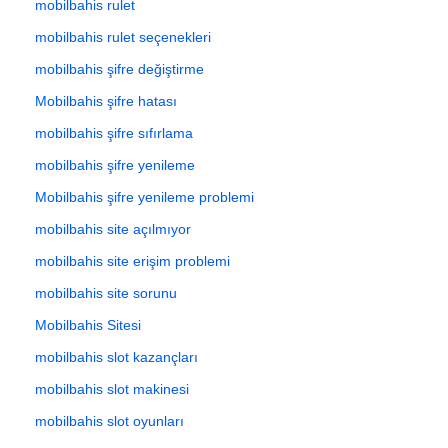
mobilbahis rulet
mobilbahis rulet seçenekleri
mobilbahis şifre değiştirme
Mobilbahis şifre hatası
mobilbahis şifre sıfırlama
mobilbahis şifre yenileme
Mobilbahis şifre yenileme problemi
mobilbahis site açılmıyor
mobilbahis site erişim problemi
mobilbahis site sorunu
Mobilbahis Sitesi
mobilbahis slot kazançları
mobilbahis slot makinesi
mobilbahis slot oyunları