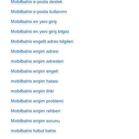
Mobilbahis e-posta destek
Mobilbahis e-posta kullanımı
Mobilbahis en yeni giriş
Mobilbahis en yeni giriş bilgisi
Mobilbahis engelli adres bilgileri
Mobilbahis erişim adresi
mobilbahis erişim adresleri
Mobilbahis erişim engeli
mobilbahis erişim hatası
mobilbahis erişim linki
Mobilbahis erişim problemi
Mobilbahis erişim rehberi
Mobilbahis erişim sorunu
mobilbahis futbol bahis