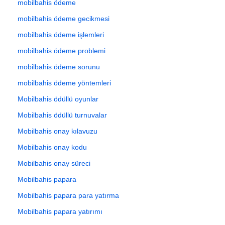
mobilbahis ödeme
mobilbahis ödeme gecikmesi
mobilbahis ödeme işlemleri
mobilbahis ödeme problemi
mobilbahis ödeme sorunu
mobilbahis ödeme yöntemleri
Mobilbahis ödüllü oyunlar
Mobilbahis ödüllü turnuvalar
Mobilbahis onay kılavuzu
Mobilbahis onay kodu
Mobilbahis onay süreci
Mobilbahis papara
Mobilbahis papara para yatırma
Mobilbahis papara yatırımı