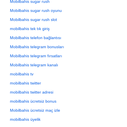
Mobilbahis sugar rush
Mobilbahis sugar rush oyunu
Mobilbahis sugar rush slot
mobilbahis tek tık giriş
Mobilbahis telefon bağlantısı
Mobilbahis telegram bonusları
Mobilbahis telegram fırsatları
Mobilbahis telegram kanalı
mobilbahis tv
mobilbahis twitter
mobilbahis twitter adresi
mobilbahis ücretsiz bonus
Mobilbahis ücretsiz maç izle
mobilbahis üyelik