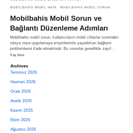
MOBILBAHIS MOBIL HATA
MOBILBAHIS MOBIL SORUN
Mobilbahis Mobil Sorun ve
Bağlantı Düzenleme Adımları
Mobilbahis mobil sorun, kullanıcıların mobil cihazlar üzerinden
siteye veya uygulamaya erişimlerinde yaşadıkları bağlantı
problemlerini ifade etmektedir. Bu sorunlar genellikle zayıf…
9 ay önce
Archives
Temmuz 2026
Haziran 2026
Ocak 2026
Aralık 2025
Kasım 2025
Ekim 2025
Ağustos 2025