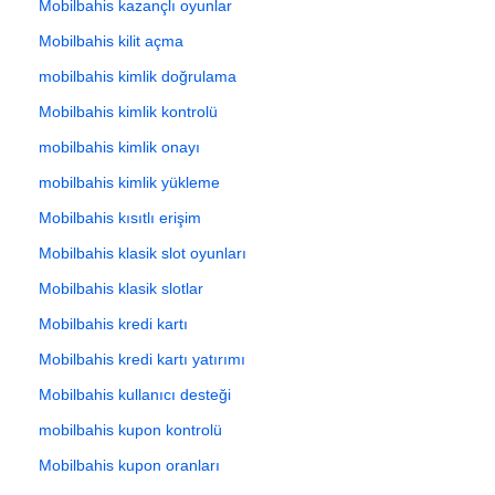
Mobilbahis kazançlı oyunlar
Mobilbahis kilit açma
mobilbahis kimlik doğrulama
Mobilbahis kimlik kontrolü
mobilbahis kimlik onayı
mobilbahis kimlik yükleme
Mobilbahis kısıtlı erişim
Mobilbahis klasik slot oyunları
Mobilbahis klasik slotlar
Mobilbahis kredi kartı
Mobilbahis kredi kartı yatırımı
Mobilbahis kullanıcı desteği
mobilbahis kupon kontrolü
Mobilbahis kupon oranları