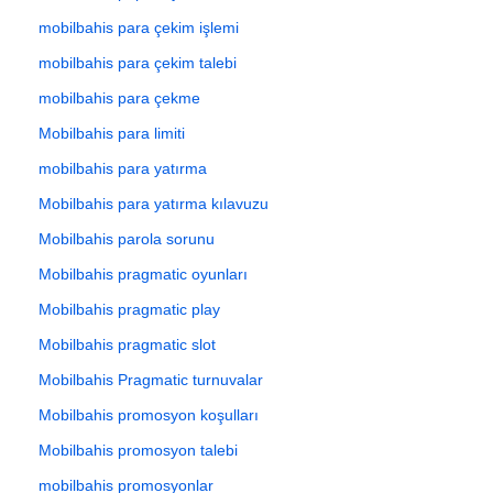
mobilbahis para çekim işlemi
mobilbahis para çekim talebi
mobilbahis para çekme
Mobilbahis para limiti
mobilbahis para yatırma
Mobilbahis para yatırma kılavuzu
Mobilbahis parola sorunu
Mobilbahis pragmatic oyunları
Mobilbahis pragmatic play
Mobilbahis pragmatic slot
Mobilbahis Pragmatic turnuvalar
Mobilbahis promosyon koşulları
Mobilbahis promosyon talebi
mobilbahis promosyonlar