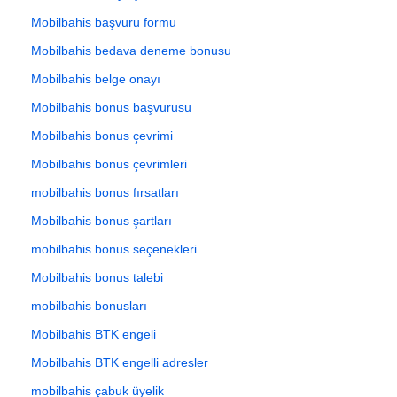
Mobilbahis başvuru formu
Mobilbahis bedava deneme bonusu
Mobilbahis belge onayı
Mobilbahis bonus başvurusu
Mobilbahis bonus çevrimi
Mobilbahis bonus çevrimleri
mobilbahis bonus fırsatları
Mobilbahis bonus şartları
mobilbahis bonus seçenekleri
Mobilbahis bonus talebi
mobilbahis bonusları
Mobilbahis BTK engeli
Mobilbahis BTK engelli adresler
mobilbahis çabuk üyelik