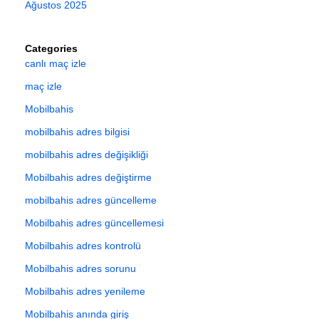
Ağustos 2025
Categories
canlı maç izle
maç izle
Mobilbahis
mobilbahis adres bilgisi
mobilbahis adres değişikliği
Mobilbahis adres değiştirme
mobilbahis adres güncelleme
Mobilbahis adres güncellemesi
Mobilbahis adres kontrolü
Mobilbahis adres sorunu
Mobilbahis adres yenileme
Mobilbahis anında giriş