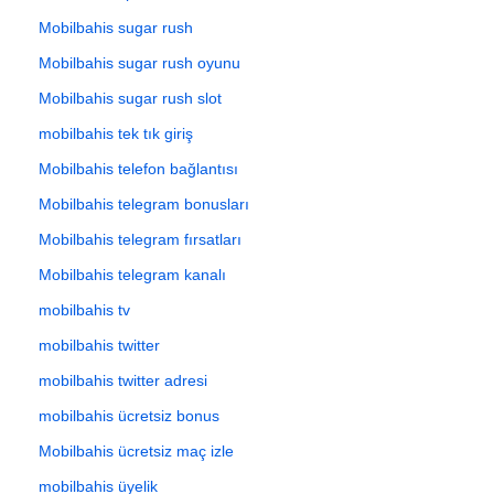
Mobilbahis sugar rush
Mobilbahis sugar rush oyunu
Mobilbahis sugar rush slot
mobilbahis tek tık giriş
Mobilbahis telefon bağlantısı
Mobilbahis telegram bonusları
Mobilbahis telegram fırsatları
Mobilbahis telegram kanalı
mobilbahis tv
mobilbahis twitter
mobilbahis twitter adresi
mobilbahis ücretsiz bonus
Mobilbahis ücretsiz maç izle
mobilbahis üyelik