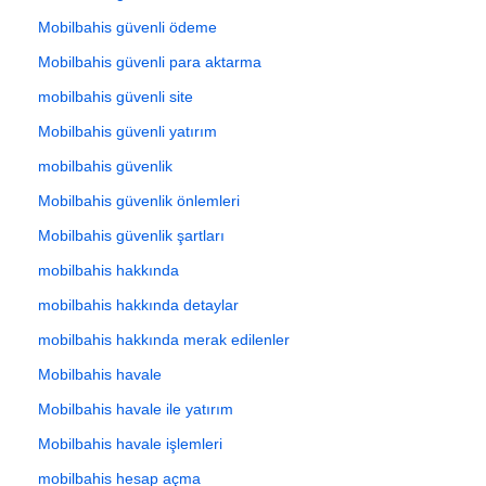
Mobilbahis güvenli ödeme
Mobilbahis güvenli para aktarma
mobilbahis güvenli site
Mobilbahis güvenli yatırım
mobilbahis güvenlik
Mobilbahis güvenlik önlemleri
Mobilbahis güvenlik şartları
mobilbahis hakkında
mobilbahis hakkında detaylar
mobilbahis hakkında merak edilenler
Mobilbahis havale
Mobilbahis havale ile yatırım
Mobilbahis havale işlemleri
mobilbahis hesap açma