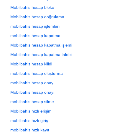
Mobilbahis hesap bloke
Mobilbahis hesap doğrulama
mobilbahis hesap işlemleri
mobilbahis hesap kapatma
Mobilbahis hesap kapatma işlemi
Mobilbahis hesap kapatma talebi
Mobilbahis hesap kilidi
mobilbahis hesap oluşturma
mobilbahis hesap onay
Mobilbahis hesap onayı
mobilbahis hesap silme
Mobilbahis hızlı erişim
mobilbahis hızlı giriş
mobilbahis hızlı kayıt