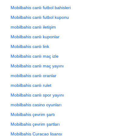
Mobilbahis canlı futbol bahisleri
Mobilbahis canlı futbol kuponu
mobilbahis canlı iletişim
Mobilbahis canlı kuponlar
Mobilbahis canlı link
Mobilbahis canlı maç izle
Mobilbahis canlı maç yayını
mobilbahis canlı oranlar
mobilbahis canlı rulet
Mobilbahis canlı spor yayını
mobilbahis casino oyunları
Mobilbahis çevrim şartı
Mobilbahis çevrim şartları
Mobilbahis Curacao lisansı