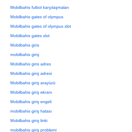
Mobilbahis futbol karşılaşmaları
Mobilbahis gates of olympus
Mobilbahis gates of olympus slot
Mobilbahis gates slot
Mobilbahis giris
mobilbahis giriş
Mobilbahis giris adres
Mobilbahis giriş adresi
Mobilbahis giriş arayüzü
Mobilbahis giriş ekranı
Mobilbahis giriş engeli
mobilbahis giriş hatası
Mobilbahis giriş linki
mobilbahis giriş problemi