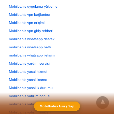
Mobilbahis uygulama yükleme
Mobilbahis vpn bağlantısı
Mobilbahis vpn erişimi
Mobilbahis vpn giriş rehberi
mobilbahis whatsapp destek
mobilbahis whatsapp hattı
mobilbahis whatsapp iletişim
Mobilbahis yardım servisi
Mobilbahis yasal hizmet
Mobilbahis yasal lisansı
Mobilbahis yasallık durumu
mobilbahis yatırım bonusu
mobilbahis yatırım fırsatı
Mobilbahis Giriş Yap
Mobilbahis yatırım limitleri