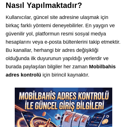
Nasıl Yapılmaktadır?
Kullanıcılar, güncel site adresine ulaşmak için
birkaç farklı yöntemi deneyebilirler. En yaygın ve
güvenilir yol, platformun resmi sosyal medya
hesaplarını veya e-posta bültenlerini takip etmektir.
Bu kanallar, herhangi bir adres değişikliği
olduğunda ilk duyurunun yapıldığı yerlerdir ve
burada paylaşılan bilgiler her zaman
Mobilbahis
adres kontrolü
için birincil kaynaktır.