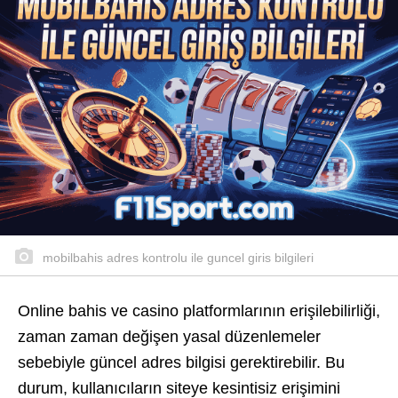
mobilbahis adres kontrolu ile guncel giris bilgileri
Online bahis ve casino platformlarının erişilebilirliği,
zaman zaman değişen yasal düzenlemeler
sebebiyle güncel adres bilgisi gerektirebilir. Bu
durum, kullanıcıların siteye kesintisiz erişimini