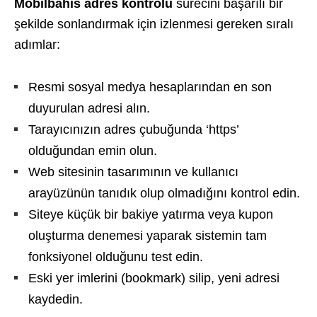
Mobilbahis adres kontrolü
sürecini başarılı bir
şekilde sonlandırmak için izlenmesi gereken sıralı
adımlar:
Resmi sosyal medya hesaplarından en son
duyurulan adresi alın.
Tarayıcınızın adres çubuğunda ‘https’
olduğundan emin olun.
Web sitesinin tasarımının ve kullanıcı
arayüzünün tanıdık olup olmadığını kontrol edin.
Siteye küçük bir bakiye yatırma veya kupon
oluşturma denemesi yaparak sistemin tam
fonksiyonel olduğunu test edin.
Eski yer imlerini (bookmark) silip, yeni adresi
kaydedin.