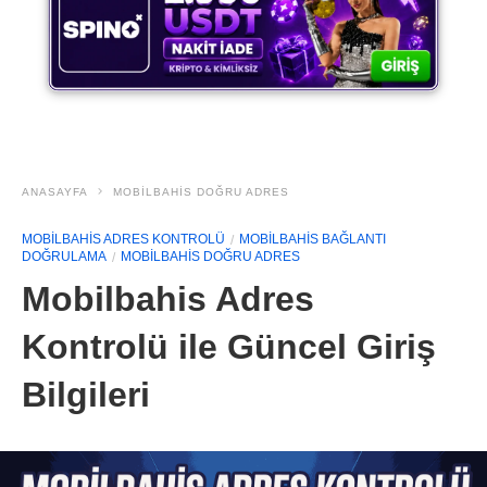
ANASAYFA
MOBILBAHIS DOĞRU ADRES
MOBILBAHIS ADRES KONTROLÜ
MOBILBAHIS BAĞLANTI
DOĞRULAMA
MOBILBAHIS DOĞRU ADRES
Mobilbahis Adres
Kontrolü ile Güncel Giriş
Bilgileri