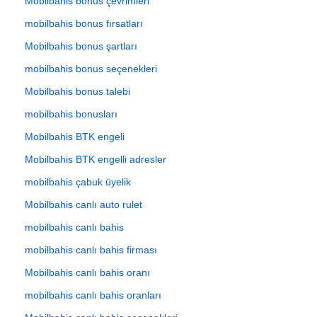
Mobilbahis bonus çevrimleri
mobilbahis bonus fırsatları
Mobilbahis bonus şartları
mobilbahis bonus seçenekleri
Mobilbahis bonus talebi
mobilbahis bonusları
Mobilbahis BTK engeli
Mobilbahis BTK engelli adresler
mobilbahis çabuk üyelik
Mobilbahis canlı auto rulet
mobilbahis canlı bahis
mobilbahis canlı bahis firması
Mobilbahis canlı bahis oranı
mobilbahis canlı bahis oranları