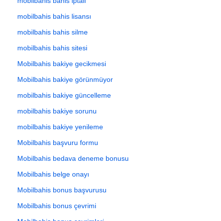
mobilbahis bahis iptali
mobilbahis bahis lisansı
mobilbahis bahis silme
mobilbahis bahis sitesi
Mobilbahis bakiye gecikmesi
Mobilbahis bakiye görünmüyor
mobilbahis bakiye güncelleme
mobilbahis bakiye sorunu
mobilbahis bakiye yenileme
Mobilbahis başvuru formu
Mobilbahis bedava deneme bonusu
Mobilbahis belge onayı
Mobilbahis bonus başvurusu
Mobilbahis bonus çevrimi