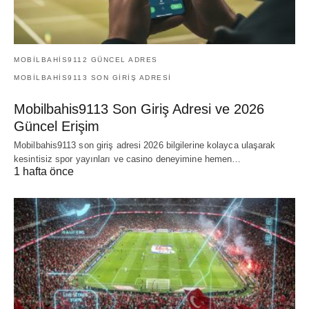
MOBILBAHIS9112 GÜNCEL ADRES
MOBILBAHIS9113 SON GIRIŞ ADRESI
Mobilbahis9113 Son Giriş Adresi ve 2026
Güncel Erişim
Mobilbahis9113 son giriş adresi 2026 bilgilerine kolayca ulaşarak
kesintisiz spor yayınları ve casino deneyimine hemen…
1 hafta önce