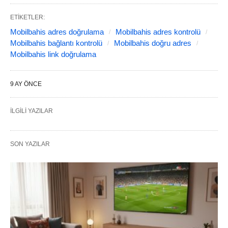
ETIKETLER:
Mobilbahis adres doğrulama
Mobilbahis adres kontrolü
Mobilbahis bağlantı kontrolü
Mobilbahis doğru adres
Mobilbahis link doğrulama
9 AY ÖNCE
İLGILI YAZILAR
SON YAZILAR