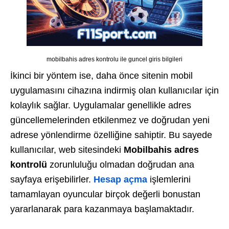
mobilbahis adres kontrolu ile guncel giris bilgileri
İkinci bir yöntem ise, daha önce sitenin mobil
uygulamasını cihazına indirmiş olan kullanıcılar için
kolaylık sağlar. Uygulamalar genellikle adres
güncellemelerinden etkilenmez ve doğrudan yeni
adrese yönlendirme özelliğine sahiptir. Bu sayede
kullanıcılar, web sitesindeki
Mobilbahis adres
kontrolü
zorunluluğu olmadan doğrudan ana
sayfaya erişebilirler.
Hesap açma
işlemlerini
tamamlayan oyuncular birçok değerli bonustan
yararlanarak para kazanmaya başlamaktadır.