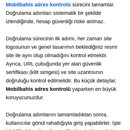
Mobilbahis adres kontrolü
sürecini tamamlar.
Doğrulama adımları sistematik bir şekilde
izlendiğinde, hesap güvenliği riske atılmaz.
Doğrulama sürecinin ilk adımı, her zaman site
logosunun ve genel tasarımın beklediğiniz resmi
site ile aynı olup olmadığını kontrol etmektir.
Ayrıca, URL çubuğunda yer alan güvenlik
sertifikası (kilit simgesi) ve site uzantısının
doğruluğu kontrol edilmelidir. Bu küçük detaylar,
Mobilbahis adres kontrolü
yaparken en büyük
koruyucunuzdur.
Doğrulama adımlarını tamamladıktan sonra,
kullanıcılar gönül rahatlığıyla giriş yapabilirler. İşte