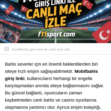
mobilbahis giris linki ile canli mac izle
Bahis severler için en önemli beklentilerden biri
siteye hızlı erişim sağlayabilmektir.
Mobilbahis
giriş linki
, kullanıcıların herhangi bir engelle
karşılaşmadan anında siteye bağlanmasını sağlar.
Bu güncel bağlantı, oyuncuların zaman
kaybetmeden canlı bahis ve casino oyunlarına
ulaşmasına yardımcı olur. Ayrıca erişim kolaylığı,