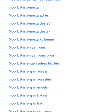
mobilbahis e-posta
Mobilbahis e-posta adresi
mobilbahis e-posta desteği
Mobilbahis e-posta destek
Mobilbahis e-posta kullanımı
Mobilbahis en yeni giriş
Mobilbahis en yeni giriş bilgisi
Mobilbahis engelli adres bilgileri
Mobilbahis erişim adresi
mobilbahis erişim adresleri
Mobilbahis erişim engeli
mobilbahis erişim hatası
mobilbahis erişim linki
Mobilbahis erişim problemi