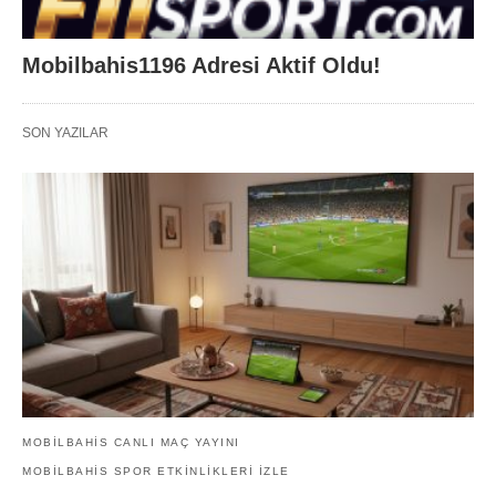
Mobilbahis1196 Adresi Aktif Oldu!
SON YAZILAR
MOBILBAHIS CANLI MAÇ YAYINI
MOBILBAHIS SPOR ETKINLIKLERI IZLE