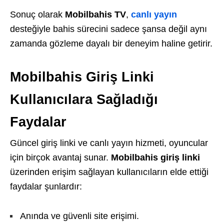
Sonuç olarak
Mobilbahis TV
,
canlı yayın
desteğiyle bahis sürecini sadece şansa değil aynı
zamanda gözleme dayalı bir deneyim haline getirir.
Mobilbahis Giriş Linki
Kullanıcılara Sağladığı
Faydalar
Güncel giriş linki ve canlı yayın hizmeti, oyuncular
için birçok avantaj sunar.
Mobilbahis giriş linki
üzerinden erişim sağlayan kullanıcıların elde ettiği
faydalar şunlardır:
Anında ve güvenli site erişimi.