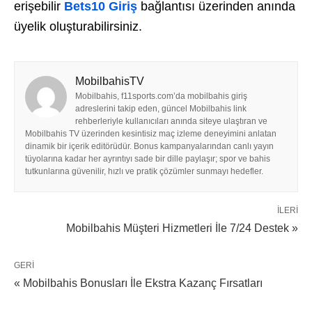
erişebilir
Bets10 Giriş
bağlantısı üzerinden anında
üyelik oluşturabilirsiniz.
MobilbahisTV
Mobilbahis, f11sports.com’da mobilbahis giriş
adreslerini takip eden, güncel Mobilbahis link
rehberleriyle kullanıcıları anında siteye ulaştıran ve
Mobilbahis TV üzerinden kesintisiz maç izleme deneyimini anlatan
dinamik bir içerik editörüdür. Bonus kampanyalarından canlı yayın
tüyolarına kadar her ayrıntıyı sade bir dille paylaşır; spor ve bahis
tutkunlarına güvenilir, hızlı ve pratik çözümler sunmayı hedefler.
İLERI
Mobilbahis Müşteri Hizmetleri İle 7/24 Destek »
GERI
« Mobilbahis Bonusları İle Ekstra Kazanç Fırsatları