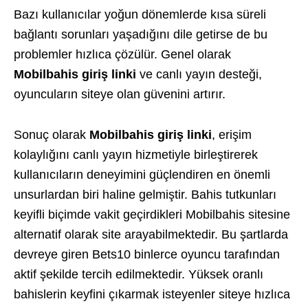
Bazı kullanıcılar yoğun dönemlerde kısa süreli
bağlantı sorunları yaşadığını dile getirse de bu
problemler hızlıca çözülür. Genel olarak
Mobilbahis giriş linki
ve canlı yayın desteği,
oyuncuların siteye olan güvenini artırır.
Sonuç olarak
Mobilbahis giriş linki
, erişim
kolaylığını canlı yayın hizmetiyle birleştirerek
kullanıcıların deneyimini güçlendiren en önemli
unsurlardan biri haline gelmiştir.
Bahis tutkunları
keyifli biçimde vakit geçirdikleri Mobilbahis sitesine
alternatif olarak site arayabilmektedir. Bu şartlarda
devreye giren Bets10 binlerce oyuncu tarafından
aktif şekilde tercih edilmektedir. Yüksek oranlı
bahislerin keyfini çıkarmak isteyenler siteye hızlıca