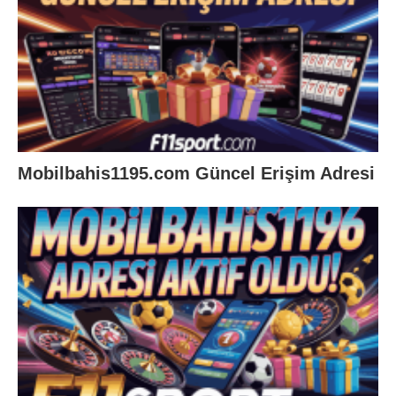
Mobilbahis1195.com Güncel Erişim Adresi