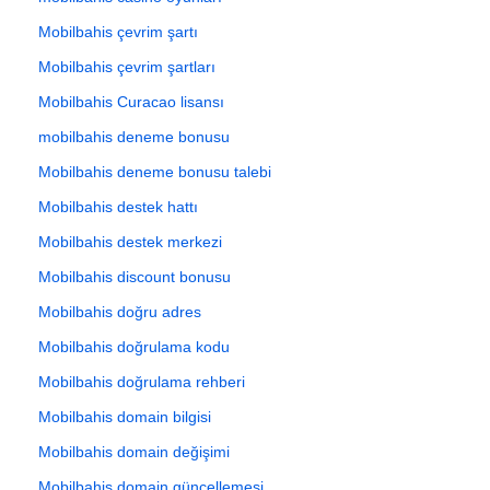
Mobilbahis çevrim şartı
Mobilbahis çevrim şartları
Mobilbahis Curacao lisansı
mobilbahis deneme bonusu
Mobilbahis deneme bonusu talebi
Mobilbahis destek hattı
Mobilbahis destek merkezi
Mobilbahis discount bonusu
Mobilbahis doğru adres
Mobilbahis doğrulama kodu
Mobilbahis doğrulama rehberi
Mobilbahis domain bilgisi
Mobilbahis domain değişimi
Mobilbahis domain güncellemesi