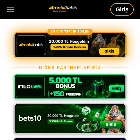
Giriş
EN ÇOK TERCİH EDİLEN
DİĞER PARTNERLERİMİZ