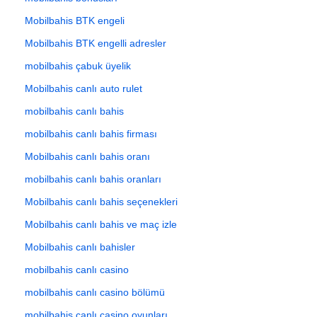
Mobilbahis BTK engeli
Mobilbahis BTK engelli adresler
mobilbahis çabuk üyelik
Mobilbahis canlı auto rulet
mobilbahis canlı bahis
mobilbahis canlı bahis firması
Mobilbahis canlı bahis oranı
mobilbahis canlı bahis oranları
Mobilbahis canlı bahis seçenekleri
Mobilbahis canlı bahis ve maç izle
Mobilbahis canlı bahisler
mobilbahis canlı casino
mobilbahis canlı casino bölümü
mobilbahis canlı casino oyunları