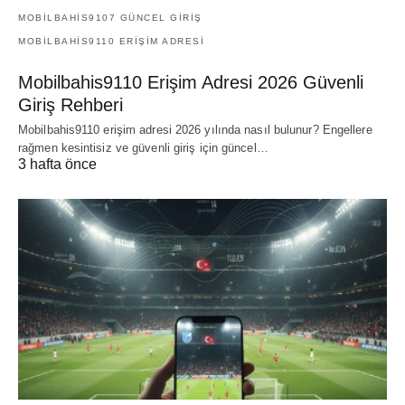
MOBILBAHIS9107 GÜNCEL GIRIŞ
MOBILBAHIS9110 ERIŞIM ADRESI
Mobilbahis9110 Erişim Adresi 2026 Güvenli
Giriş Rehberi
Mobilbahis9110 erişim adresi 2026 yılında nasıl bulunur? Engellere
rağmen kesintisiz ve güvenli giriş için güncel…
3 hafta önce