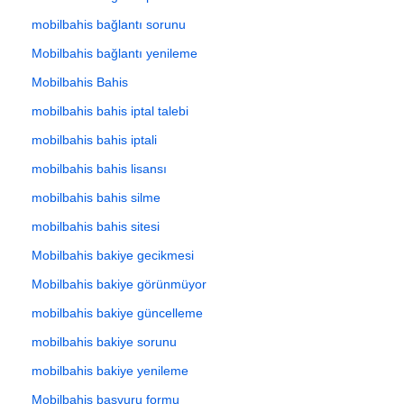
mobilbahis bağlantı sorunu
Mobilbahis bağlantı yenileme
Mobilbahis Bahis
mobilbahis bahis iptal talebi
mobilbahis bahis iptali
mobilbahis bahis lisansı
mobilbahis bahis silme
mobilbahis bahis sitesi
Mobilbahis bakiye gecikmesi
Mobilbahis bakiye görünmüyor
mobilbahis bakiye güncelleme
mobilbahis bakiye sorunu
mobilbahis bakiye yenileme
Mobilbahis başvuru formu