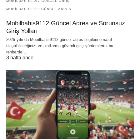
MOBILBAHIS9107 GÜNCEL GIRIŞ
MOBILBAHIS9112 GÜNCEL ADRES
Mobilbahis9112 Güncel Adres ve Sorunsuz
Giriş Yolları
2026 yılında Mobilbahis9112 güncel adres bilgilerine nasıl
ulaşabileceğinizi ve platforma güvenli giriş yöntemlerini bu
rehberde…
3 hafta önce