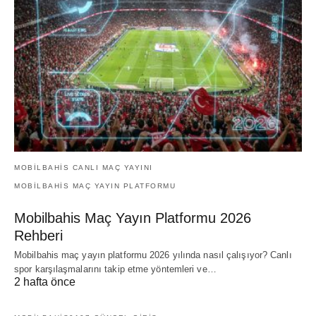
MOBILBAHIS CANLI MAÇ YAYINI
MOBILBAHIS MAÇ YAYIN PLATFORMU
Mobilbahis Maç Yayın Platformu 2026
Rehberi
Mobilbahis maç yayın platformu 2026 yılında nasıl çalışıyor? Canlı
spor karşılaşmalarını takip etme yöntemleri ve…
2 hafta önce