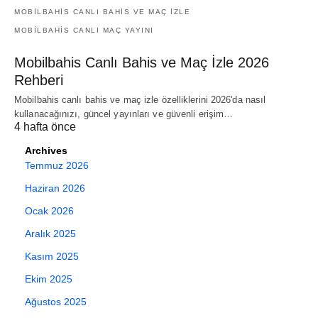
MOBILBAHIS CANLI BAHIS VE MAÇ IZLE
MOBILBAHIS CANLI MAÇ YAYINI
Mobilbahis Canlı Bahis ve Maç İzle 2026
Rehberi
Mobilbahis canlı bahis ve maç izle özelliklerini 2026'da nasıl
kullanacağınızı, güncel yayınları ve güvenli erişim…
4 hafta önce
Archives
Temmuz 2026
Haziran 2026
Ocak 2026
Aralık 2025
Kasım 2025
Ekim 2025
Ağustos 2025