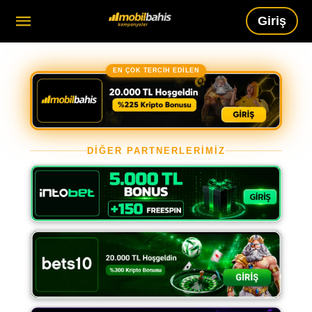
Giriş
EN ÇOK TERCİH EDİLEN
DİĞER PARTNERLERİMİZ