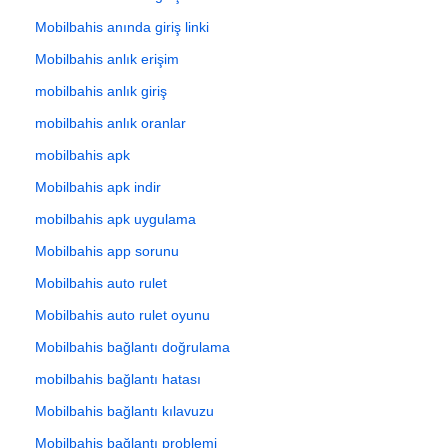
Mobilbahis anında giriş linki
Mobilbahis anlık erişim
mobilbahis anlık giriş
mobilbahis anlık oranlar
mobilbahis apk
Mobilbahis apk indir
mobilbahis apk uygulama
Mobilbahis app sorunu
Mobilbahis auto rulet
Mobilbahis auto rulet oyunu
Mobilbahis bağlantı doğrulama
mobilbahis bağlantı hatası
Mobilbahis bağlantı kılavuzu
Mobilbahis bağlantı problemi