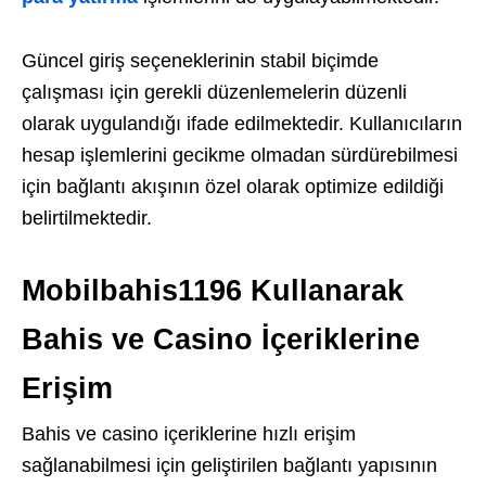
Güncel giriş seçeneklerinin stabil biçimde
çalışması için gerekli düzenlemelerin düzenli
olarak uygulandığı ifade edilmektedir. Kullanıcıların
hesap işlemlerini gecikme olmadan sürdürebilmesi
için bağlantı akışının özel olarak optimize edildiği
belirtilmektedir.
Mobilbahis1196 Kullanarak
Bahis ve Casino İçeriklerine
Erişim
Bahis ve casino içeriklerine hızlı erişim
sağlanabilmesi için geliştirilen bağlantı yapısının