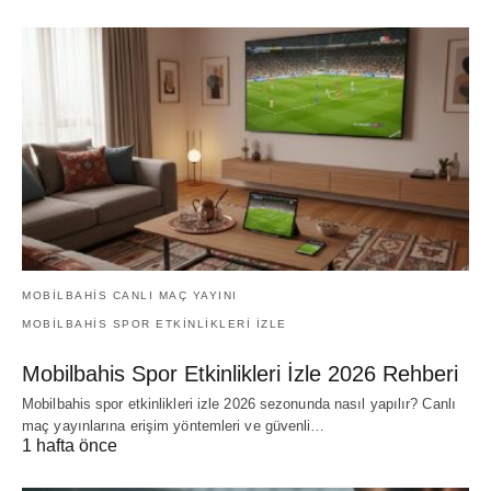
MOBILBAHIS CANLI MAÇ YAYINI
MOBILBAHIS SPOR ETKINLIKLERI IZLE
Mobilbahis Spor Etkinlikleri İzle 2026 Rehberi
Mobilbahis spor etkinlikleri izle 2026 sezonunda nasıl yapılır? Canlı
maç yayınlarına erişim yöntemleri ve güvenli…
1 hafta önce