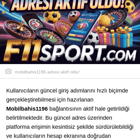
mobilbahis1196 adresi aktif oldu!
Kullanıcıların güncel giriş adımlarını hızlı biçimde
gerçekleştirebilmesi için hazırlanan
Mobilbahis1196
bağlantısının aktif hale getirildiği
belirtilmektedir. Bu güncel adres üzerinden
platforma erişimin kesintisiz şekilde sürdürülebildiği
ve kullanıcıların hesap ekranına doğrudan