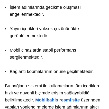
İşlem adımlarında gecikme oluşması
engellenmektedir.
Yayın içerikleri yüksek çözünürlükte
görüntülenmektedir.
Mobil cihazlarda stabil performans
sergilenmektedir.
Bağlantı kopmalarının önüne geçilmektedir.
Bu bağlantı sistemi ile kullanıcıların tüm içeriklere
hızlı ve güvenli biçimde erişim sağlayabildiği
belirtilmektedir.
Mobilbahis resmi site
üzerinden
yapılan yönlendirmelerde işlem adımlarının akıcı