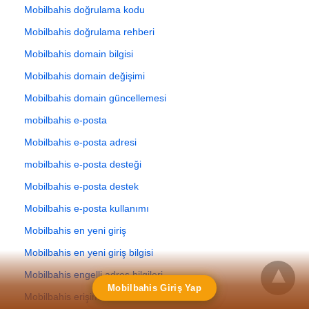
Mobilbahis doğrulama kodu
Mobilbahis doğrulama rehberi
Mobilbahis domain bilgisi
Mobilbahis domain değişimi
Mobilbahis domain güncellemesi
mobilbahis e-posta
Mobilbahis e-posta adresi
mobilbahis e-posta desteği
Mobilbahis e-posta destek
Mobilbahis e-posta kullanımı
Mobilbahis en yeni giriş
Mobilbahis en yeni giriş bilgisi
Mobilbahis engelli adres bilgileri
Mobilbahis Giriş Yap
Mobilbahis erişim adresi