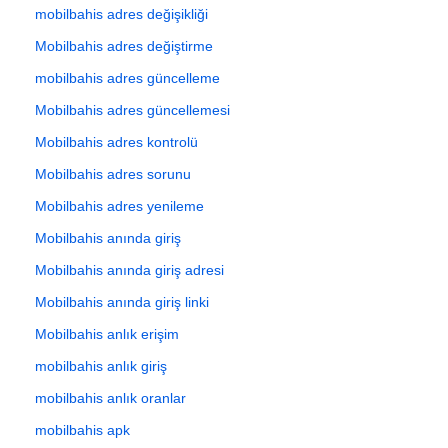
mobilbahis adres değişikliği
Mobilbahis adres değiştirme
mobilbahis adres güncelleme
Mobilbahis adres güncellemesi
Mobilbahis adres kontrolü
Mobilbahis adres sorunu
Mobilbahis adres yenileme
Mobilbahis anında giriş
Mobilbahis anında giriş adresi
Mobilbahis anında giriş linki
Mobilbahis anlık erişim
mobilbahis anlık giriş
mobilbahis anlık oranlar
mobilbahis apk