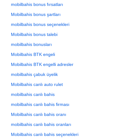
mobilbahis bonus fırsatları
Mobilbahis bonus şartları
mobilbahis bonus seçenekleri
Mobilbahis bonus talebi
mobilbahis bonusları
Mobilbahis BTK engeli
Mobilbahis BTK engelli adresler
mobilbahis çabuk üyelik
Mobilbahis canlı auto rulet
mobilbahis canlı bahis
mobilbahis canlı bahis firması
Mobilbahis canlı bahis oranı
mobilbahis canlı bahis oranları
Mobilbahis canlı bahis seçenekleri