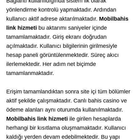
Bağlantı kullanıldığında sistem ilk olarak
yönlendirme kontrolü yapmaktadır. Ardından
kullanıcı aktif adrese aktarılmaktadır.
Mobilbahis
link hizmeti
bu aktarımı saniyeler içinde
tamamlamaktadır. Giriş ekranı doğrudan
açılmaktadır. Kullanıcı bilgilerinin girilmesiyle
hesap paneli görüntülenmektedir. Süreç akıcı
ilerlemektedir. Her adım net biçimde
tamamlanmaktadır.
Erişim tamamlandıktan sonra site içi tüm bölümler
aktif şekilde çalışmaktadır. Canlı bahis casino ve
ödeme alanları aynı oturumda kullanılmaktadır.
Mobilbahis link hizmeti
ile girilen hesaplarda
herhangi bir kısıtlama oluşmamaktadır. Kullanıcı
kaldığı yerden devam edebilmektedir. Bu yapı