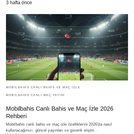
3 hafta önce
MOBILBAHIS CANLI BAHIS VE MAÇ IZLE
MOBILBAHIS CANLI MAÇ YAYINI
Mobilbahis Canlı Bahis ve Maç İzle 2026
Rehberi
Mobilbahis canlı bahis ve maç izle özelliklerini 2026'da nasıl
kullanacağınızı, güncel yayınları ve güvenli erişim…