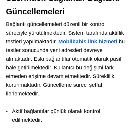
Güncellemeleri
Bağlantı güncellemeleri düzenli bir kontrol
süreciyle yürütülmektedir. Sistem tarafında aktiflik
testleri yapılmaktadır.
Mobilbahis link hizmeti
bu
testler sonucunda yeni adresleri devreye
almaktadır. Eski bağlantılar otomatik olarak pasif
hale getirilmektedir. Kullanıcı bu değişimi fark
etmeden erişime devam etmektedir. Süreklilik
korunmaktadır. Güncelleme süreci şeffaf
ilerlemektedir.
Aktif bağlantılar günlük olarak kontrol
edilmektedir.