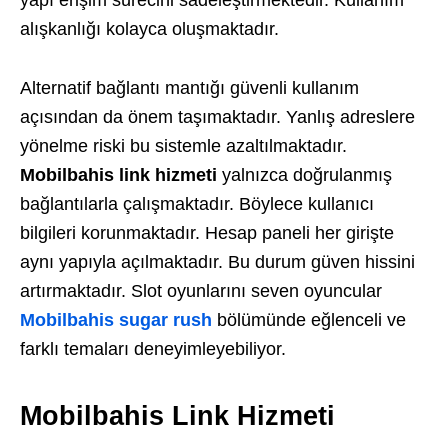
alışkanlığı kolayca oluşmaktadır.
Alternatif bağlantı mantığı güvenli kullanım
açısından da önem taşımaktadır. Yanlış adreslere
yönelme riski bu sistemle azaltılmaktadır.
Mobilbahis link hizmeti
yalnızca doğrulanmış
bağlantılarla çalışmaktadır. Böylece kullanıcı
bilgileri korunmaktadır. Hesap paneli her girişte
aynı yapıyla açılmaktadır. Bu durum güven hissini
artırmaktadır.
Slot oyunlarını seven oyuncular
Mobilbahis sugar rush
bölümünde eğlenceli ve
farklı temaları deneyimleyebiliyor.
Mobilbahis Link Hizmeti