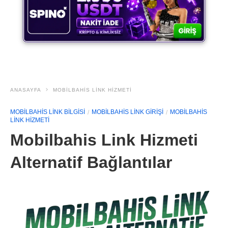
ANASAYFA
MOBILBAHIS LINK HIZMETI
MOBILBAHIS LINK BILGISI
MOBILBAHIS LINK GIRIŞI
MOBILBAHIS
LINK HIZMETI
Mobilbahis Link Hizmeti
Alternatif Bağlantılar