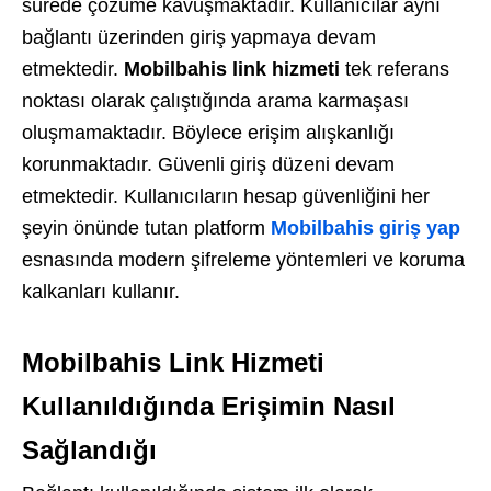
sürede çözüme kavuşmaktadır. Kullanıcılar aynı
bağlantı üzerinden giriş yapmaya devam
etmektedir.
Mobilbahis link hizmeti
tek referans
noktası olarak çalıştığında arama karmaşası
oluşmamaktadır. Böylece erişim alışkanlığı
korunmaktadır. Güvenli giriş düzeni devam
etmektedir. Kullanıcıların hesap güvenliğini her
şeyin önünde tutan platform
Mobilbahis giriş yap
esnasında modern şifreleme yöntemleri ve koruma
kalkanları kullanır.
Mobilbahis Link Hizmeti
Kullanıldığında Erişimin Nasıl
Sağlandığı