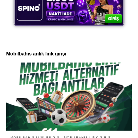
Mobilbahis anlık link girişi
MOBILBAHIS LINK BILGISI
MOBILBAHIS LINK GIRIŞI