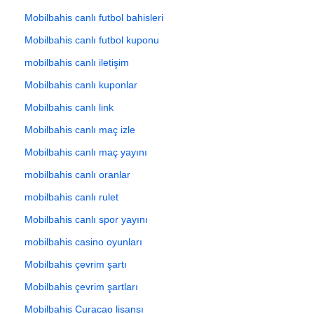
Mobilbahis canlı futbol bahisleri
Mobilbahis canlı futbol kuponu
mobilbahis canlı iletişim
Mobilbahis canlı kuponlar
Mobilbahis canlı link
Mobilbahis canlı maç izle
Mobilbahis canlı maç yayını
mobilbahis canlı oranlar
mobilbahis canlı rulet
Mobilbahis canlı spor yayını
mobilbahis casino oyunları
Mobilbahis çevrim şartı
Mobilbahis çevrim şartları
Mobilbahis Curacao lisansı