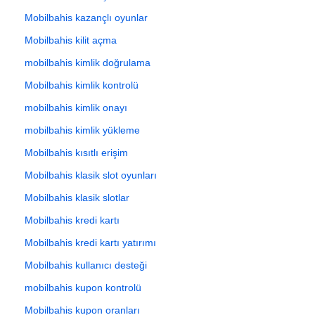
Mobilbahis kazançlı oyunlar
Mobilbahis kilit açma
mobilbahis kimlik doğrulama
Mobilbahis kimlik kontrolü
mobilbahis kimlik onayı
mobilbahis kimlik yükleme
Mobilbahis kısıtlı erişim
Mobilbahis klasik slot oyunları
Mobilbahis klasik slotlar
Mobilbahis kredi kartı
Mobilbahis kredi kartı yatırımı
Mobilbahis kullanıcı desteği
mobilbahis kupon kontrolü
Mobilbahis kupon oranları