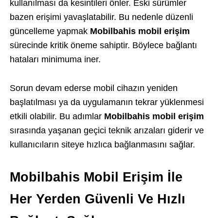
kullanılması da kesintileri önler. Eski sürümler
bazen erişimi yavaşlatabilir. Bu nedenle düzenli
güncelleme yapmak
Mobilbahis mobil erişim
sürecinde kritik öneme sahiptir. Böylece bağlantı
hataları minimuma iner.
Sorun devam ederse mobil cihazın yeniden
başlatılması ya da uygulamanın tekrar yüklenmesi
etkili olabilir. Bu adımlar
Mobilbahis mobil erişim
sırasında yaşanan geçici teknik arızaları giderir ve
kullanıcıların siteye hızlıca bağlanmasını sağlar.
Mobilbahis Mobil Erişim İle
Her Yerden Güvenli Ve Hızlı