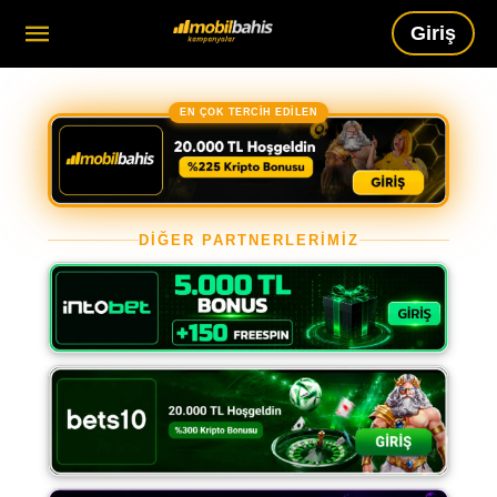
Giriş
EN ÇOK TERCİH EDİLEN
DİĞER PARTNERLERİMİZ