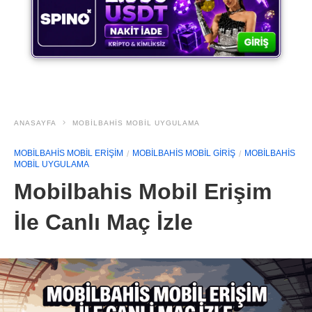
ANASAYFA
MOBILBAHIS MOBIL UYGULAMA
MOBILBAHIS MOBIL ERIŞIM
MOBILBAHIS MOBIL GIRIŞ
MOBILBAHIS
MOBIL UYGULAMA
Mobilbahis Mobil Erişim
İle Canlı Maç İzle