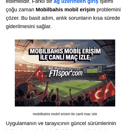
edilmelidir. Farklı bir
ağ üzerinden giriş
işlemi
çoğu zaman
Mobilbahis mobil erişim
problemini
çözer. Bu basit adım, anlık sorunların kısa sürede
giderilmesini sağlar.
mobilbahis mobil erisim ile canli mac izle
Uygulamanın ve tarayıcının güncel sürümlerinin