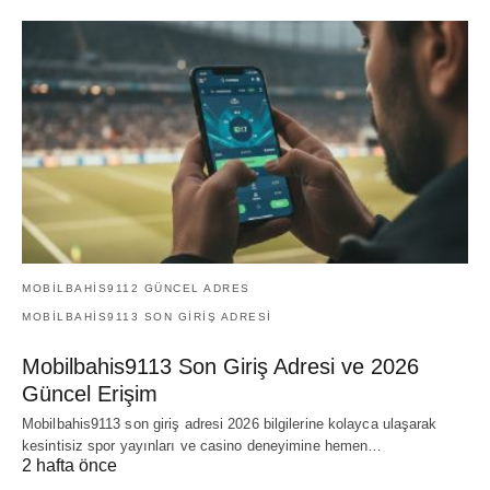
MOBILBAHIS9112 GÜNCEL ADRES
MOBILBAHIS9113 SON GIRIŞ ADRESI
Mobilbahis9113 Son Giriş Adresi ve 2026
Güncel Erişim
Mobilbahis9113 son giriş adresi 2026 bilgilerine kolayca ulaşarak
kesintisiz spor yayınları ve casino deneyimine hemen…
2 hafta önce