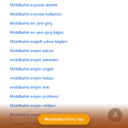
Mobilbahis e-posta destek
Mobilbahis e-posta kullanımı
Mobilbahis en yeni giriş
Mobilbahis en yeni giriş bilgisi
Mobilbahis engelli adres bilgileri
Mobilbahis erişim adresi
mobilbahis erişim adresleri
Mobilbahis erişim engeli
mobilbahis erişim hatası
mobilbahis erişim linki
Mobilbahis erişim problemi
Mobilbahis erişim rehberi
Mobilbahis erişim sorunu
Mobilbahis Giriş Yap
mobilbahis futbol bahis