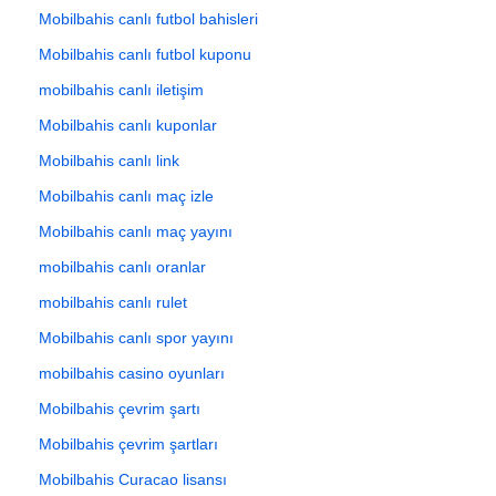
Mobilbahis canlı futbol bahisleri
Mobilbahis canlı futbol kuponu
mobilbahis canlı iletişim
Mobilbahis canlı kuponlar
Mobilbahis canlı link
Mobilbahis canlı maç izle
Mobilbahis canlı maç yayını
mobilbahis canlı oranlar
mobilbahis canlı rulet
Mobilbahis canlı spor yayını
mobilbahis casino oyunları
Mobilbahis çevrim şartı
Mobilbahis çevrim şartları
Mobilbahis Curacao lisansı