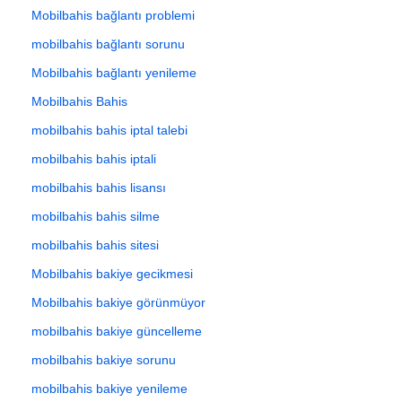
Mobilbahis bağlantı problemi
mobilbahis bağlantı sorunu
Mobilbahis bağlantı yenileme
Mobilbahis Bahis
mobilbahis bahis iptal talebi
mobilbahis bahis iptali
mobilbahis bahis lisansı
mobilbahis bahis silme
mobilbahis bahis sitesi
Mobilbahis bakiye gecikmesi
Mobilbahis bakiye görünmüyor
mobilbahis bakiye güncelleme
mobilbahis bakiye sorunu
mobilbahis bakiye yenileme