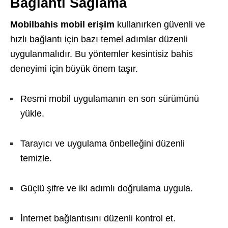
Bağlantı Sağlama
Mobilbahis mobil erişim
kullanırken güvenli ve
hızlı bağlantı için bazı temel adımlar düzenli
uygulanmalıdır. Bu yöntemler kesintisiz bahis
deneyimi için büyük önem taşır.
Resmi mobil uygulamanın en son sürümünü
yükle.
Tarayıcı ve uygulama önbelleğini düzenli
temizle.
Güçlü şifre ve iki adımlı doğrulama uygula.
İnternet bağlantısını düzenli kontrol et.