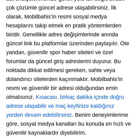
çok çözümle güncel adrese ulaşabilirsiniz. İlk
olarak, Mobilbahis’in resmi sosyal medya
hesaplarını takip etmek en pratik yöntemlerden
biridir. Genellikle adres değişimlerinde anında
güncel link bu platformlar üzerinden paylaşılır. Öte
yandan, güvenilir spor haber siteleri ve özel
forumlar da güncel giriş adreslerini duyurur. Bu
noktada dikkat edilmesi gereken, sahte veya
dolandırıcı sitelerden kaçınmaktır. Mobilbahis’in
resmi ve güvenilir bir adresi olduğundan emin
olmalısınız.
Kısacası, birkaç dakika içinde doğru
adrese ulaşabilir ve maç keyfinize kaldığınız
yerden devam edebilirsiniz
. Benim deneyimlerime
göre, sosyal medya kanalları bu konuda en hızlı ve
güvenilir kaynaklardır diyebilirim.