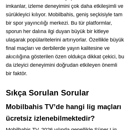
imkanlar, izleme deneyimini çok daha etkileşimli ve
sürükleyici kılıyor. Mobilbahis, geniş seçkisiyle tam
bir spor yayıncılığı merkezi. Bu tür platformlar,
sporun her dalına ilgi duyan büyük bir kitleye
ulaşarak popülaritelerini artırıyorlar. Özellikle büyük
final maçları ve derbilerde yayın kalitesine ve
akıcılığına gösterilen özen oldukça dikkat çekici, bu
da izleyici deneyimini doğrudan etkileyen önemli
bir faktör.
Sıkça Sorulan Sorular
Mobilbahis TV’de hangi lig maçları
ücretsiz izlenebilmektedir?
Mobilbahis TV, 2026 yılında genellikle Süper Lig,