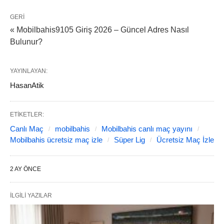
GERI
« Mobilbahis9105 Giriş 2026 – Güncel Adres Nasıl
Bulunur?
YAYINLAYAN:
HasanAtik
ETIKETLER:
Canlı Maç
mobilbahis
Mobilbahis canlı maç yayını
Mobilbahis ücretsiz maç izle
Süper Lig
Ücretsiz Maç İzle
2 AY ÖNCE
İLGILI YAZILAR