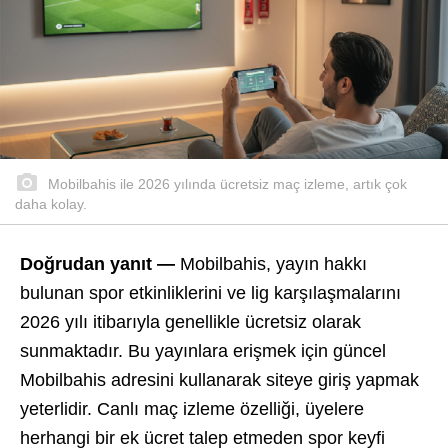
Mobilbahis ile 2026 yılında ücretsiz maç izleme, artık çok
daha kolay.
Doğrudan yanıt —
Mobilbahis, yayın hakkı
bulunan spor etkinliklerini ve lig karşılaşmalarını
2026 yılı itibarıyla genellikle ücretsiz olarak
sunmaktadır. Bu yayınlara erişmek için güncel
Mobilbahis adresini kullanarak siteye giriş yapmak
yeterlidir. Canlı maç izleme özelliği, üyelere
herhangi bir ek ücret talep etmeden spor keyfi