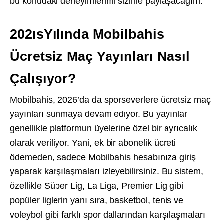
bu konudaki deneyimlerimi sizinle paylaşacağım.
202ısYılında Mobilbahis
Ücretsiz Maç Yayınları Nasıl
Çalışıyor?
Mobilbahis, 2026’da da sporseverlere ücretsiz maç
yayınları sunmaya devam ediyor. Bu yayınlar
genellikle platformun üyelerine özel bir ayrıcalık
olarak veriliyor. Yani, ek bir abonelik ücreti
ödemeden, sadece Mobilbahis hesabınıza giriş
yaparak karşılaşmaları izleyebilirsiniz. Bu sistem,
özellikle Süper Lig, La Liga, Premier Lig gibi
popüler liglerin yanı sıra, basketbol, tenis ve
voleybol gibi farklı spor dallarından karşılaşmaları