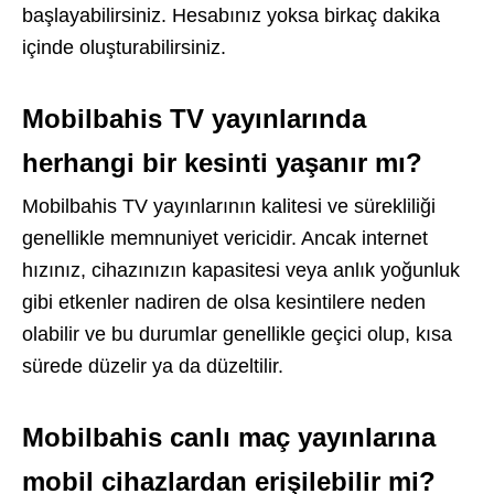
başlayabilirsiniz. Hesabınız yoksa birkaç dakika
içinde oluşturabilirsiniz.
Mobilbahis TV yayınlarında
herhangi bir kesinti yaşanır mı?
Mobilbahis TV yayınlarının kalitesi ve sürekliliği
genellikle memnuniyet vericidir. Ancak internet
hızınız, cihazınızın kapasitesi veya anlık yoğunluk
gibi etkenler nadiren de olsa kesintilere neden
olabilir ve bu durumlar genellikle geçici olup, kısa
sürede düzelir ya da düzeltilir.
Mobilbahis canlı maç yayınlarına
mobil cihazlardan erişilebilir mi?