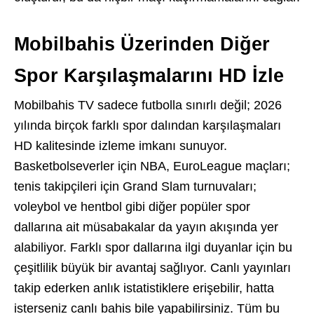
Mobilbahis Üzerinden Diğer
Spor Karşılaşmalarını HD İzle
Mobilbahis TV sadece futbolla sınırlı değil; 2026
yılında birçok farklı spor dalından karşılaşmaları
HD kalitesinde izleme imkanı sunuyor.
Basketbolseverler için NBA, EuroLeague maçları;
tenis takipçileri için Grand Slam turnuvaları;
voleybol ve hentbol gibi diğer popüler spor
dallarına ait müsabakalar da yayın akışında yer
alabiliyor. Farklı spor dallarına ilgi duyanlar için bu
çeşitlilik büyük bir avantaj sağlıyor. Canlı yayınları
takip ederken anlık istatistiklere erişebilir, hatta
isterseniz canlı bahis bile yapabilirsiniz. Tüm bu