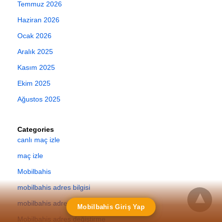
Temmuz 2026
Haziran 2026
Ocak 2026
Aralık 2025
Kasım 2025
Ekim 2025
Ağustos 2025
Categories
canlı maç izle
maç izle
Mobilbahis
mobilbahis adres bilgisi
mobilbahis adres değişikliği
Mobilbahis Giriş Yap
Mobilbahis adres değiştirme