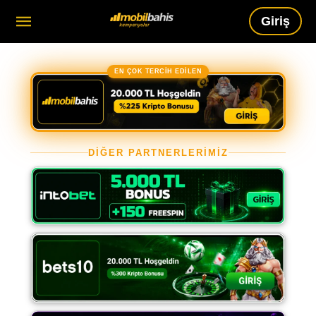
Giriş
EN ÇOK TERCİH EDİLEN
DİĞER PARTNERLERİMİZ