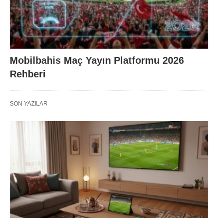
Mobilbahis Maç Yayın Platformu 2026
Rehberi
SON YAZILAR