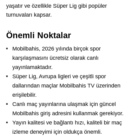
yaşatır ve özellikle Süper Lig gibi popüler
turnuvaları kapsar.
Önemli Noktalar
Mobilbahis, 2026 yılında birçok spor
karşılaşmasını ücretsiz olarak canlı
yayınlamaktadır.
Süper Lig, Avrupa ligleri ve çeşitli spor
dallarından maçlar Mobilbahis TV üzerinden
erişilebilir.
Canlı maç yayınlarına ulaşmak için güncel
Mobilbahis giriş adresini kullanmak gerekiyor.
Yayın kalitesi ve bağlantı hızı, kaliteli bir maç
izleme deneyimi için oldukça önemli.