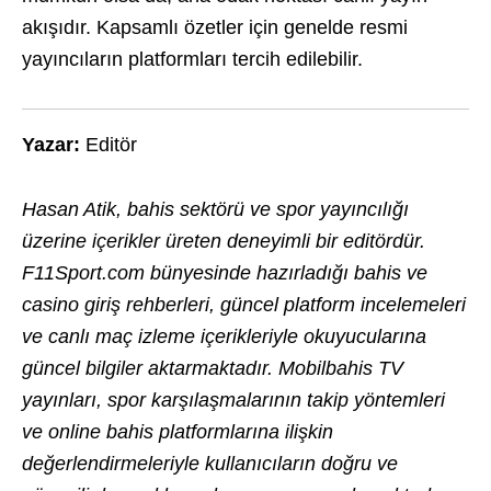
akışıdır. Kapsamlı özetler için genelde resmi
yayıncıların platformları tercih edilebilir.
Yazar:
Editör
Hasan Atik, bahis sektörü ve spor yayıncılığı
üzerine içerikler üreten deneyimli bir editördür.
F11Sport.com bünyesinde hazırladığı bahis ve
casino giriş rehberleri, güncel platform incelemeleri
ve canlı maç izleme içerikleriyle okuyucularına
güncel bilgiler aktarmaktadır. Mobilbahis TV
yayınları, spor karşılaşmalarının takip yöntemleri
ve online bahis platformlarına ilişkin
değerlendirmeleriyle kullanıcıların doğru ve