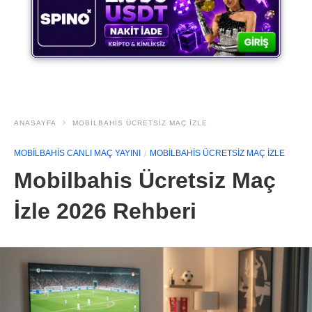
ANASAYFA
MOBILBAHIS ÜCRETSIZ MAÇ IZLE
MOBILBAHIS CANLI MAÇ YAYINI
MOBILBAHIS ÜCRETSIZ MAÇ IZLE
Mobilbahis Ücretsiz Maç
İzle 2026 Rehberi