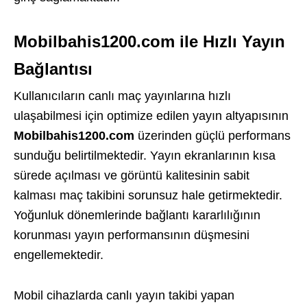
Mobilbahis1200.com ile Hızlı Yayın
Bağlantısı
Kullanıcıların canlı maç yayınlarına hızlı
ulaşabilmesi için optimize edilen yayın altyapısının
Mobilbahis1200
.com
üzerinden güçlü performans
sunduğu belirtilmektedir. Yayın ekranlarının kısa
sürede açılması ve görüntü kalitesinin sabit
kalması maç takibini sorunsuz hale getirmektedir.
Yoğunluk dönemlerinde bağlantı kararlılığının
korunması yayın performansının düşmesini
engellemektedir.
Mobil cihazlarda canlı yayın takibi yapan