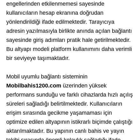
engellerinden etkilenmemesi sayesinde
kullanıcıların hesap ekranına doğrudan
yönlendirildiği ifade edilmektedir. Tarayıcıya
adresin yazılmasıyla birlikte anında açılan bağlantı
sayesinde giriş adımları pratik hale getirilmektedir.
Bu altyapı modeli platform kullanımını daha verimli
bir seviyeye taşımaktadır.
Mobil uyumlu bağlantı sisteminin
Mobilbahis1200
.com
üzerinden yüksek
performans sunduğu ve farklı cihazlarda hızlı açılış
süreleri sağladığı belirtilmektedir. Kullanıcıların
erişim sırasında gecikme yaşamaması için
optimize edilen altyapının istikrarlı biçimde çalıştığı
aktarılmaktadır. Bu yapının canlı bahis ve yayın
takibi sırasında önemli kolaylık sağladığı ifade