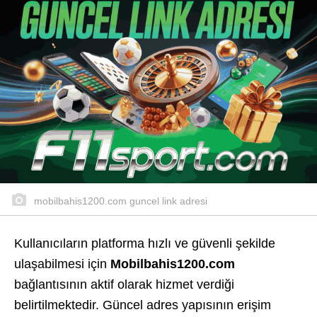
mobilbahis1200.com guncel link adresi
Kullanıcıların platforma hızlı ve güvenli şekilde
ulaşabilmesi için
Mobilbahis1200.com
bağlantısının aktif olarak hizmet verdiği
belirtilmektedir. Güncel adres yapısının erişim