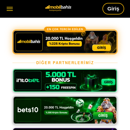
Giriş
EN ÇOK TERCİH EDİLEN
DİĞER PARTNERLERİMİZ