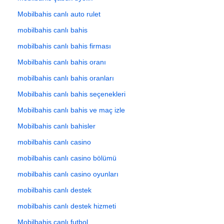
Mobilbahis canlı auto rulet
mobilbahis canlı bahis
mobilbahis canlı bahis firması
Mobilbahis canlı bahis oranı
mobilbahis canlı bahis oranları
Mobilbahis canlı bahis seçenekleri
Mobilbahis canlı bahis ve maç izle
Mobilbahis canlı bahisler
mobilbahis canlı casino
mobilbahis canlı casino bölümü
mobilbahis canlı casino oyunları
mobilbahis canlı destek
mobilbahis canlı destek hizmeti
Mobilbahis canlı futbol