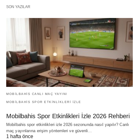
SON YAZILAR
MOBILBAHIS CANLI MAÇ YAYINI
MOBILBAHIS SPOR ETKINLIKLERI IZLE
Mobilbahis Spor Etkinlikleri İzle 2026 Rehberi
Mobilbahis spor etkinlikleri izle 2026 sezonunda nasıl yapılır? Canlı
maç yayınlarına erişim yöntemleri ve güvenli…
1 hafta önce