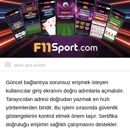
spino giris erisimi
Güncel bağlantıya sorunsuz erişmek isteyen
kullanıcılar giriş ekranını doğru adımlarla açmalıdır.
Tarayıcıdan adresi doğrudan yazmak en hızlı
yöntemlerden biridir. Bu işlem sırasında güvenlik
göstergelerini kontrol etmek önem taşır. Sertifika
doğruluğu erişimin sağlıklı çalışmasını destekler.