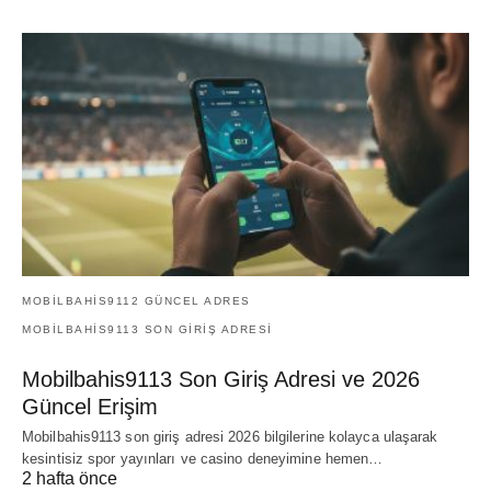
MOBILBAHIS9112 GÜNCEL ADRES
MOBILBAHIS9113 SON GIRIŞ ADRESI
Mobilbahis9113 Son Giriş Adresi ve 2026
Güncel Erişim
Mobilbahis9113 son giriş adresi 2026 bilgilerine kolayca ulaşarak
kesintisiz spor yayınları ve casino deneyimine hemen…
2 hafta önce