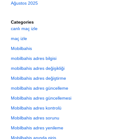
Ağustos 2025
Categories
canlı maç izle
maç izle
Mobilbahis
mobilbahis adres bilgisi
mobilbahis adres değişikliği
Mobilbahis adres değiştirme
mobilbahis adres güncelleme
Mobilbahis adres güncellemesi
Mobilbahis adres kontrolü
Mobilbahis adres sorunu
Mobilbahis adres yenileme
Mobilbahis anında giriş