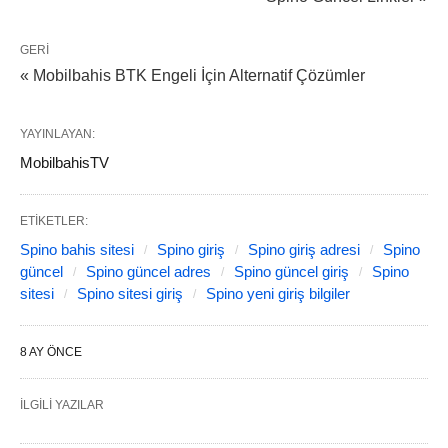
GERI
« Mobilbahis BTK Engeli İçin Alternatif Çözümler
YAYINLAYAN:
MobilbahisTV
ETIKETLER:
Spino bahis sitesi
Spino giriş
Spino giriş adresi
Spino
güncel
Spino güncel adres
Spino güncel giriş
Spino
sitesi
Spino sitesi giriş
Spino yeni giriş bilgiler
8 AY ÖNCE
İLGILI YAZILAR