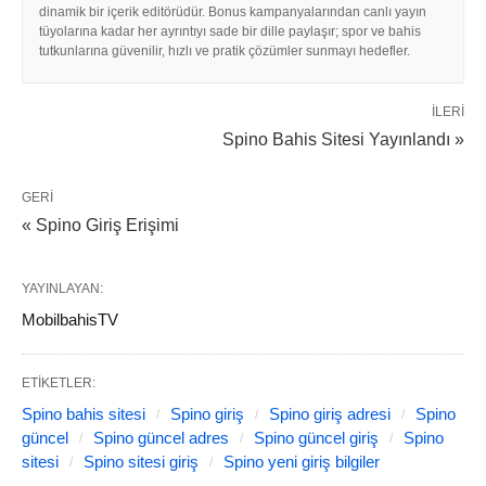
dinamik bir içerik editörüdür. Bonus kampanyalarından canlı yayın
tüyolarına kadar her ayrıntıyı sade bir dille paylaşır; spor ve bahis
tutkunlarına güvenilir, hızlı ve pratik çözümler sunmayı hedefler.
İLERI
Spino Bahis Sitesi Yayınlandı »
GERI
« Spino Giriş Erişimi
YAYINLAYAN:
MobilbahisTV
ETIKETLER:
Spino bahis sitesi
Spino giriş
Spino giriş adresi
Spino
güncel
Spino güncel adres
Spino güncel giriş
Spino
sitesi
Spino sitesi giriş
Spino yeni giriş bilgiler