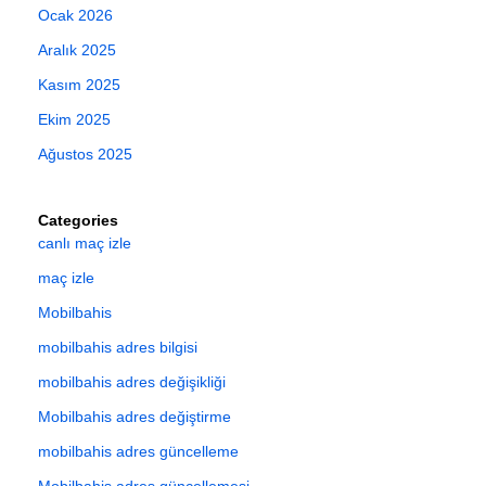
Ocak 2026
Aralık 2025
Kasım 2025
Ekim 2025
Ağustos 2025
Categories
canlı maç izle
maç izle
Mobilbahis
mobilbahis adres bilgisi
mobilbahis adres değişikliği
Mobilbahis adres değiştirme
mobilbahis adres güncelleme
Mobilbahis adres güncellemesi