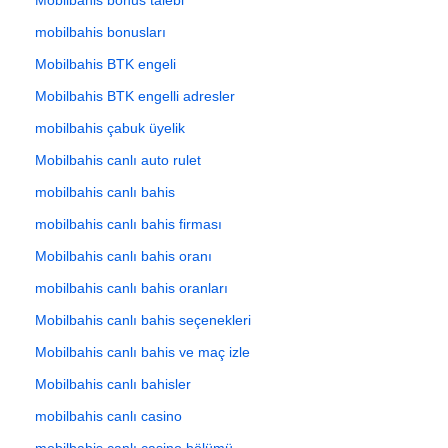
mobilbahis bonusları
Mobilbahis BTK engeli
Mobilbahis BTK engelli adresler
mobilbahis çabuk üyelik
Mobilbahis canlı auto rulet
mobilbahis canlı bahis
mobilbahis canlı bahis firması
Mobilbahis canlı bahis oranı
mobilbahis canlı bahis oranları
Mobilbahis canlı bahis seçenekleri
Mobilbahis canlı bahis ve maç izle
Mobilbahis canlı bahisler
mobilbahis canlı casino
mobilbahis canlı casino bölümü