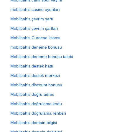
mobilbahis casino oyunları
Mobilbahis çevrim şartı
Mobilbahis çevrim şartları
Mobilbahis Curacao lisansı
mobilbahis deneme bonusu
Mobilbahis deneme bonusu talebi
Mobilbahis destek hattı
Mobilbahis destek merkezi
Mobilbahis discount bonusu
Mobilbahis doğru adres
Mobilbahis doğrulama kodu
Mobilbahis doğrulama rehberi
Mobilbahis domain bilgisi
Mobilbahis domain değişimi