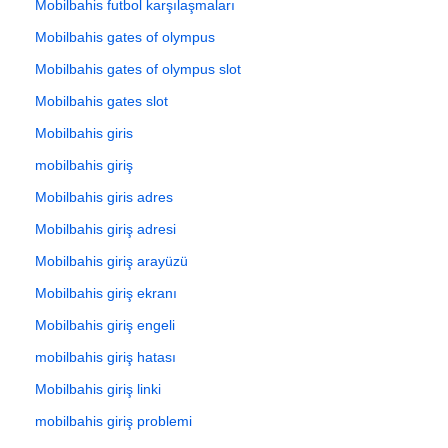
Mobilbahis futbol karşılaşmaları
Mobilbahis gates of olympus
Mobilbahis gates of olympus slot
Mobilbahis gates slot
Mobilbahis giris
mobilbahis giriş
Mobilbahis giris adres
Mobilbahis giriş adresi
Mobilbahis giriş arayüzü
Mobilbahis giriş ekranı
Mobilbahis giriş engeli
mobilbahis giriş hatası
Mobilbahis giriş linki
mobilbahis giriş problemi