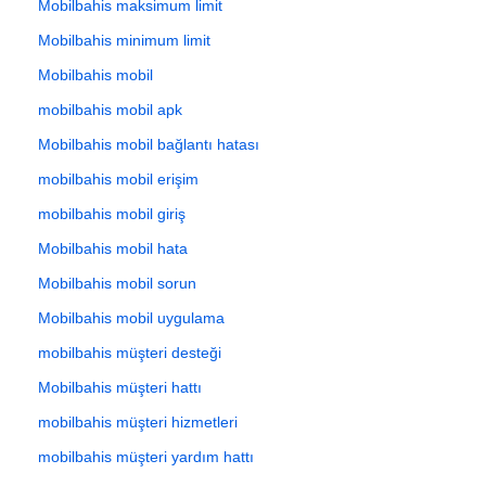
Mobilbahis maksimum limit
Mobilbahis minimum limit
Mobilbahis mobil
mobilbahis mobil apk
Mobilbahis mobil bağlantı hatası
mobilbahis mobil erişim
mobilbahis mobil giriş
Mobilbahis mobil hata
Mobilbahis mobil sorun
Mobilbahis mobil uygulama
mobilbahis müşteri desteği
Mobilbahis müşteri hattı
mobilbahis müşteri hizmetleri
mobilbahis müşteri yardım hattı