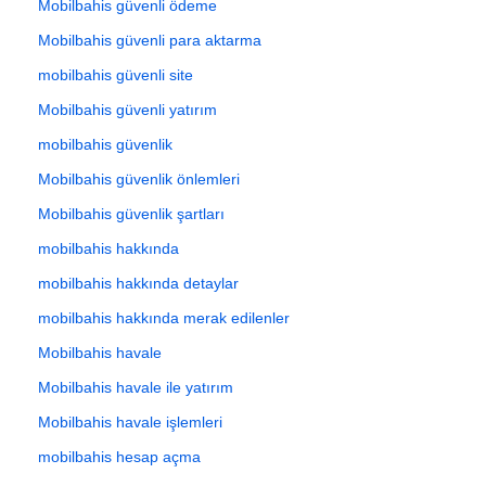
Mobilbahis güvenli ödeme
Mobilbahis güvenli para aktarma
mobilbahis güvenli site
Mobilbahis güvenli yatırım
mobilbahis güvenlik
Mobilbahis güvenlik önlemleri
Mobilbahis güvenlik şartları
mobilbahis hakkında
mobilbahis hakkında detaylar
mobilbahis hakkında merak edilenler
Mobilbahis havale
Mobilbahis havale ile yatırım
Mobilbahis havale işlemleri
mobilbahis hesap açma