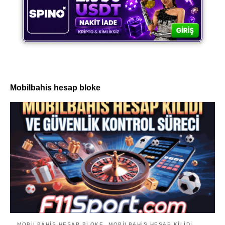
Mobilbahis hesap bloke
MOBILBAHIS HESAP BLOKE
MOBILBAHIS HESAP KILIDI