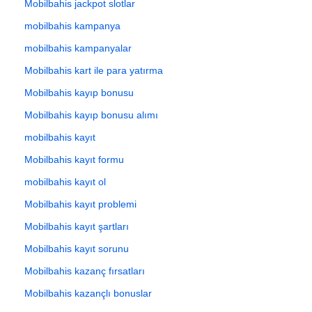
Mobilbahis jackpot slotlar
mobilbahis kampanya
mobilbahis kampanyalar
Mobilbahis kart ile para yatırma
Mobilbahis kayıp bonusu
Mobilbahis kayıp bonusu alımı
mobilbahis kayıt
Mobilbahis kayıt formu
mobilbahis kayıt ol
Mobilbahis kayıt problemi
Mobilbahis kayıt şartları
Mobilbahis kayıt sorunu
Mobilbahis kazanç fırsatları
Mobilbahis kazançlı bonuslar