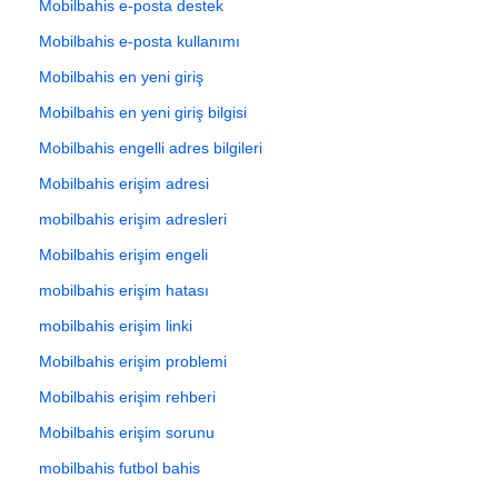
Mobilbahis e-posta destek
Mobilbahis e-posta kullanımı
Mobilbahis en yeni giriş
Mobilbahis en yeni giriş bilgisi
Mobilbahis engelli adres bilgileri
Mobilbahis erişim adresi
mobilbahis erişim adresleri
Mobilbahis erişim engeli
mobilbahis erişim hatası
mobilbahis erişim linki
Mobilbahis erişim problemi
Mobilbahis erişim rehberi
Mobilbahis erişim sorunu
mobilbahis futbol bahis