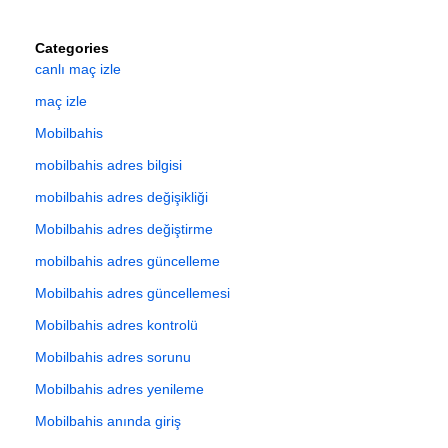
Categories
canlı maç izle
maç izle
Mobilbahis
mobilbahis adres bilgisi
mobilbahis adres değişikliği
Mobilbahis adres değiştirme
mobilbahis adres güncelleme
Mobilbahis adres güncellemesi
Mobilbahis adres kontrolü
Mobilbahis adres sorunu
Mobilbahis adres yenileme
Mobilbahis anında giriş