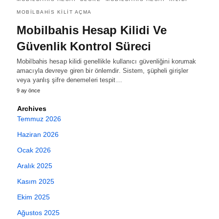
MOBILBAHIS KILIT AÇMA
Mobilbahis Hesap Kilidi Ve
Güvenlik Kontrol Süreci
Mobilbahis hesap kilidi genellikle kullanıcı güvenliğini korumak
amacıyla devreye giren bir önlemdir. Sistem, şüpheli girişler
veya yanlış şifre denemeleri tespit…
9 ay önce
Archives
Temmuz 2026
Haziran 2026
Ocak 2026
Aralık 2025
Kasım 2025
Ekim 2025
Ağustos 2025