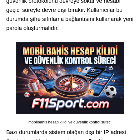
güvenlik protokolünü devreye sokar ve hesabı
geçici süreyle devre dışı bırakır. Kullanıcılar bu
durumda şifre sıfırlama bağlantısını kullanarak yeni
parola oluşturmalıdır.
mobilbahis hesap kilidi ve guvenlik kontrol sureci
Bazı durumlarda sistem olağan dışı bir IP adresi