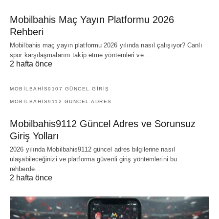
Mobilbahis Maç Yayın Platformu 2026
Rehberi
Mobilbahis maç yayın platformu 2026 yılında nasıl çalışıyor? Canlı
spor karşılaşmalarını takip etme yöntemleri ve…
2 hafta önce
MOBILBAHIS9107 GÜNCEL GIRIŞ
MOBILBAHIS9112 GÜNCEL ADRES
Mobilbahis9112 Güncel Adres ve Sorunsuz
Giriş Yolları
2026 yılında Mobilbahis9112 güncel adres bilgilerine nasıl
ulaşabileceğinizi ve platforma güvenli giriş yöntemlerini bu
rehberde…
2 hafta önce