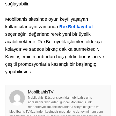
sağlayabilir.
Mobilbahis sitesinde oyun keyfi yaşayan
kullanıcılar aynı zamanda
RexBet kayıt ol
seçeneğini değerlendirerek yeni bir üyelik
açabilmektedir. RexBet üyelik işlemleri oldukça
kolaydır ve sadece birkaç dakika sürmektedir.
Kayıt işleminin ardından hoş geldin bonusları ve
çeşitli promosyonlarla kazançlı bir başlangıç
yapabilirsiniz.
MobilbahisTV
Mobilbahis, f11sports.com’da mobilbahis giriş
adreslerini takip eden, güncel Mobilbahis link
rehberleriyle kullanıcıları anında siteye ulaştıran ve
Mobilbahis TV üzerinden kesintisiz maç izleme deneyimini anlatan