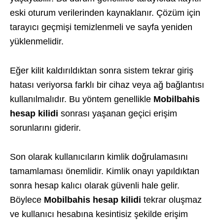
eski oturum verilerinden kaynaklanır. Çözüm için
tarayıcı geçmişi temizlenmeli ve sayfa yeniden
yüklenmelidir.
Eğer kilit kaldırıldıktan sonra sistem tekrar giriş
hatası veriyorsa farklı bir cihaz veya ağ bağlantısı
kullanılmalıdır. Bu yöntem genellikle
Mobilbahis
hesap kilidi
sonrası yaşanan geçici erişim
sorunlarını giderir.
Son olarak kullanıcıların kimlik doğrulamasını
tamamlaması önemlidir. Kimlik onayı yapıldıktan
sonra hesap kalıcı olarak güvenli hale gelir.
Böylece
Mobilbahis hesap kilidi
tekrar oluşmaz
ve kullanıcı hesabına kesintisiz şekilde erişim