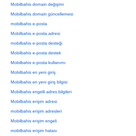
Mobilbahis domain değişimi
Mobilbahis domain güncellemesi
mobilbahis e-posta
Mobilbahis e-posta adresi
mobilbahis e-posta desteği
Mobilbahis e-posta destek
Mobilbahis e-posta kullanımı
Mobilbahis en yeni giriş
Mobilbahis en yeni giriş bilgisi
Mobilbahis engelli adres bilgileri
Mobilbahis erişim adresi
mobilbahis erişim adresleri
Mobilbahis erişim engeli
mobilbahis erişim hatası