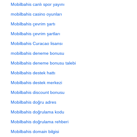
Mobilbahis canlı spor yayını
mobilbahis casino oyunları
Mobilbahis çevrim şartı
Mobilbahis çevrim şartları
Mobilbahis Curacao lisansı
mobilbahis deneme bonusu
Mobilbahis deneme bonusu talebi
Mobilbahis destek hattı
Mobilbahis destek merkezi
Mobilbahis discount bonusu
Mobilbahis doğru adres
Mobilbahis doğrulama kodu
Mobilbahis doğrulama rehberi
Mobilbahis domain bilgisi