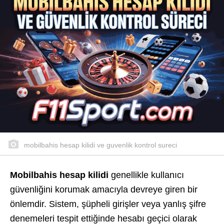
mobilbahis hesap kilidi ve guvenlik kontrol sureci
Mobilbahis hesap kilidi
genellikle kullanıcı
güvenliğini korumak amacıyla devreye giren bir
önlemdir. Sistem, şüpheli girişler veya yanlış şifre
denemeleri tespit ettiğinde hesabı geçici olarak