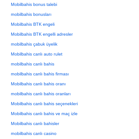
Mobilbahis bonus talebi
mobilbahis bonusları
Mobilbahis BTK engeli
Mobilbahis BTK engelli adresler
mobilbahis çabuk üyelik
Mobilbahis canlı auto rulet
mobilbahis canlı bahis
mobilbahis canlı bahis firması
Mobilbahis canlı bahis oranı
mobilbahis canlı bahis oranları
Mobilbahis canlı bahis seçenekleri
Mobilbahis canlı bahis ve maç izle
Mobilbahis canlı bahisler
mobilbahis canlı casino