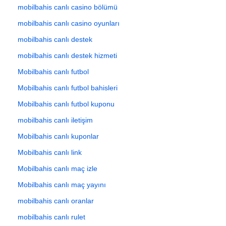
mobilbahis canlı casino bölümü
mobilbahis canlı casino oyunları
mobilbahis canlı destek
mobilbahis canlı destek hizmeti
Mobilbahis canlı futbol
Mobilbahis canlı futbol bahisleri
Mobilbahis canlı futbol kuponu
mobilbahis canlı iletişim
Mobilbahis canlı kuponlar
Mobilbahis canlı link
Mobilbahis canlı maç izle
Mobilbahis canlı maç yayını
mobilbahis canlı oranlar
mobilbahis canlı rulet