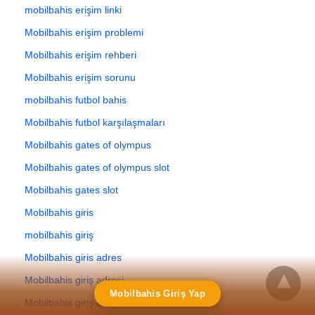
mobilbahis erişim linki
Mobilbahis erişim problemi
Mobilbahis erişim rehberi
Mobilbahis erişim sorunu
mobilbahis futbol bahis
Mobilbahis futbol karşılaşmaları
Mobilbahis gates of olympus
Mobilbahis gates of olympus slot
Mobilbahis gates slot
Mobilbahis giris
mobilbahis giriş
Mobilbahis giris adres
Mobilbahis giriş adresi
Mobilbahis Giriş Yap
Mobilbahis giriş arayüzü