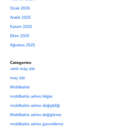
Ocak 2026
Aralık 2025
Kasım 2025
Ekim 2025
Ağustos 2025
Categories
canlı maç izle
maç izle
Mobilbahis
mobilbahis adres bilgisi
mobilbahis adres değişikliği
Mobilbahis adres değiştirme
mobilbahis adres güncelleme