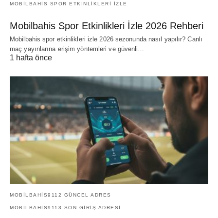
MOBILBAHIS SPOR ETKINLIKLERI IZLE
Mobilbahis Spor Etkinlikleri İzle 2026 Rehberi
Mobilbahis spor etkinlikleri izle 2026 sezonunda nasıl yapılır? Canlı
maç yayınlarına erişim yöntemleri ve güvenli…
1 hafta önce
MOBILBAHIS9112 GÜNCEL ADRES
MOBILBAHIS9113 SON GIRIŞ ADRESI