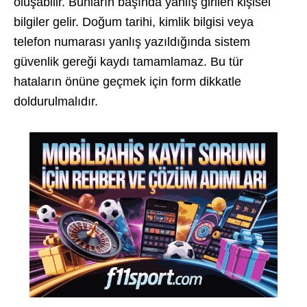
oluşabilir. Bunların başında yanlış girilen kişisel
bilgiler gelir. Doğum tarihi, kimlik bilgisi veya
telefon numarası yanlış yazıldığında sistem
güvenlik gereği kaydı tamamlamaz. Bu tür
hataların önüne geçmek için form dikkatle
doldurulmalıdır.