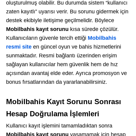
oluşturulmuş olabilir. Bu durumda sistem “kullanıcı
zaten kayıtlı” uyarısı verir. Bu sorunu gidermek için
destek ekibiyle iletişime geçilmelidir. Böylece
Mobilbahis kayıt sorunu
kısa sürede çözülür.
Kullanıcıların güvenle tercih ettiği
Mobilbahis
resmi site
en güncel oyun ve bahis hizmetlerini
sunmaktadır. Resmi bağlantı üzerinden erişim
sağlayan kullanıcılar hem güvenlik hem de hız
açısından avantaj elde eder. Ayrıca promosyon ve
bonus fırsatlarından da yararlanabilirsiniz.
Mobilbahis Kayıt Sorunu Sonrası
Hesap Doğrulama İşlemleri
Kullanıcı kayıt işlemini tamamladıktan sonra
Mobilbahis kayıt sorunu
yaşamamak için hesap