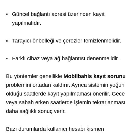
Güncel bağlantı adresi üzerinden kayıt
yapılmalıdır.
Tarayıcı önbelleği ve çerezler temizlenmelidir.
Farklı cihaz veya ağ bağlantısı denenmelidir.
Bu yöntemler genellikle
Mobilbahis kayıt sorunu
problemini ortadan kaldırır. Ayrıca sistemin yoğun
olduğu saatlerde kayıt yapılmaması önerilir. Gece
veya sabah erken saatlerde işlemin tekrarlanması
daha sağlıklı sonuç verir.
Bazı durumlarda kullanıcı hesabı kısmen