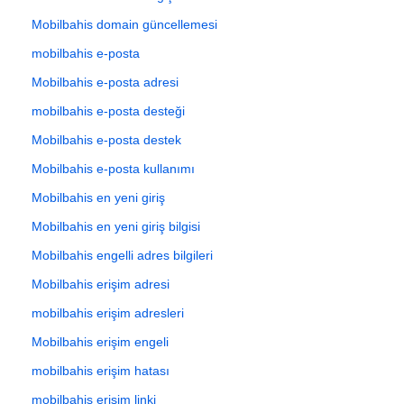
Mobilbahis domain güncellemesi
mobilbahis e-posta
Mobilbahis e-posta adresi
mobilbahis e-posta desteği
Mobilbahis e-posta destek
Mobilbahis e-posta kullanımı
Mobilbahis en yeni giriş
Mobilbahis en yeni giriş bilgisi
Mobilbahis engelli adres bilgileri
Mobilbahis erişim adresi
mobilbahis erişim adresleri
Mobilbahis erişim engeli
mobilbahis erişim hatası
mobilbahis erişim linki