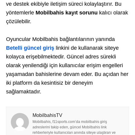
ve destek ekibiyle iletişim süreci kolaylaştırır. Bu
yöntemlerle
Mobilbahis kayıt sorunu
kalıcı olarak
çözülebilir.
Oyuncular Mobilbahis bağlantılarının yanında
Betelli güncel giriş
linkini de kullanarak siteye
kolayca erişebilmektedir. Güncel adres sürekli
olarak yenilendiği için kullanıcılar erişim engelleri
yaşamadan bahislerine devam eder. Bu açıdan her
iki platform da kesintisiz bir deneyim
sağlamaktadır.
MobilbahisTV
Mobilbahis, f11sports.com’da mobilbahis giriş
adreslerini takip eden, güncel Mobilbahis link
rehberleriyle kullanıcıları anında siteye ulaştıran ve