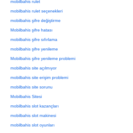
mobilbahis rulet
mobilbahis rulet seçenekleri
mobilbahis şifre değiştirme
Mobilbahis şifre hatası
mobilbahis şifre sıfırlama
mobilbahis şifre yenileme
Mobilbahis şifre yenileme problemi
mobilbahis site açılmıyor
mobilbahis site erişim problemi
mobilbahis site sorunu
Mobilbahis Sitesi
mobilbahis slot kazançları
mobilbahis slot makinesi
mobilbahis slot oyunları