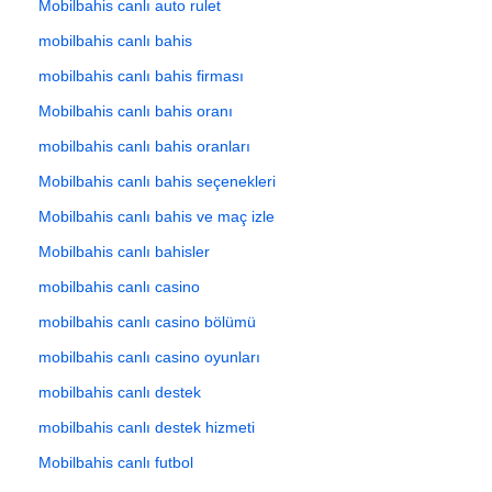
Mobilbahis canlı auto rulet
mobilbahis canlı bahis
mobilbahis canlı bahis firması
Mobilbahis canlı bahis oranı
mobilbahis canlı bahis oranları
Mobilbahis canlı bahis seçenekleri
Mobilbahis canlı bahis ve maç izle
Mobilbahis canlı bahisler
mobilbahis canlı casino
mobilbahis canlı casino bölümü
mobilbahis canlı casino oyunları
mobilbahis canlı destek
mobilbahis canlı destek hizmeti
Mobilbahis canlı futbol