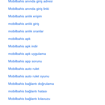
Mobilbahis anında giriş adresi
Mobilbahis anında giriş linki
Mobilbahis anlık erişim
mobilbahis anlık giriş
mobilbahis anlık oranlar
mobilbahis apk
Mobilbahis apk indir
mobilbahis apk uygulama
Mobilbahis app sorunu
Mobilbahis auto rulet
Mobilbahis auto rulet oyunu
Mobilbahis bağlantı doğrulama
mobilbahis bağlantı hatası
Mobilbahis bağlantı kılavuzu