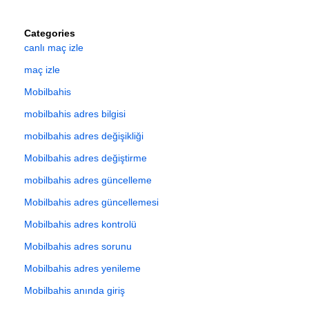
Categories
canlı maç izle
maç izle
Mobilbahis
mobilbahis adres bilgisi
mobilbahis adres değişikliği
Mobilbahis adres değiştirme
mobilbahis adres güncelleme
Mobilbahis adres güncellemesi
Mobilbahis adres kontrolü
Mobilbahis adres sorunu
Mobilbahis adres yenileme
Mobilbahis anında giriş