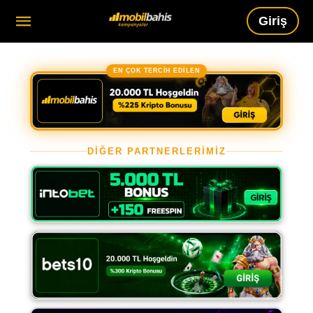
Giriş
EN ÇOK TERCİH EDİLEN
DİĞER PARTNERLERİMİZ