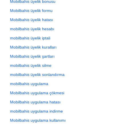
Mobilbahis üyelik bonusu
Mobilbahis üyelik formu
Mobilbahis üyelik hatası
mobilbahis üyelik hesabı
mobilbahis üyelik iptali
Mobilbahis üyelik kuralları
Mobilbahis üyelik şartları
mobilbahis üyelik silme
mobilbahis üyelik sonlandırma
mobilbahis uygulama
Mobilbahis uygulama çökmesi
Mobilbahis uygulama hatası
mobilbahis uygulama indirme
Mobilbahis uygulama kullanımı