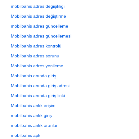
mobilbahis adres değişikliği
Mobilbahis adres değiştirme
mobilbahis adres güncelleme
Mobilbahis adres güncellemesi
Mobilbahis adres kontrolü
Mobilbahis adres sorunu
Mobilbahis adres yenileme
Mobilbahis anında giriş
Mobilbahis anında giriş adresi
Mobilbahis anında giriş linki
Mobilbahis anlık erişim
mobilbahis anlık giriş
mobilbahis anlık oranlar
mobilbahis apk