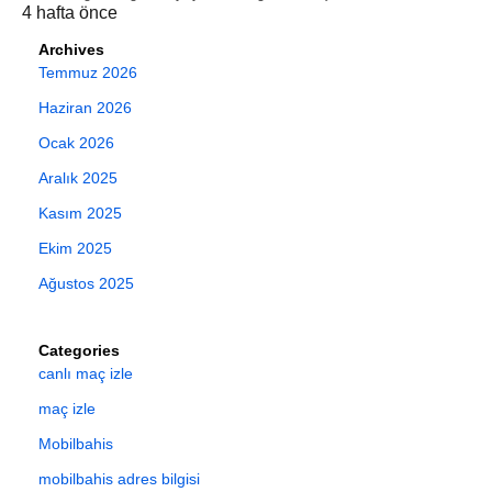
4 hafta önce
Archives
Temmuz 2026
Haziran 2026
Ocak 2026
Aralık 2025
Kasım 2025
Ekim 2025
Ağustos 2025
Categories
canlı maç izle
maç izle
Mobilbahis
mobilbahis adres bilgisi