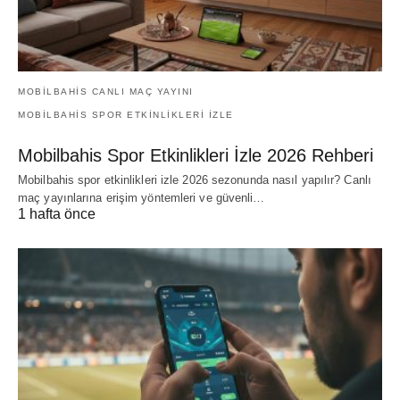
MOBILBAHIS CANLI MAÇ YAYINI
MOBILBAHIS SPOR ETKINLIKLERI IZLE
Mobilbahis Spor Etkinlikleri İzle 2026 Rehberi
Mobilbahis spor etkinlikleri izle 2026 sezonunda nasıl yapılır? Canlı
maç yayınlarına erişim yöntemleri ve güvenli…
1 hafta önce