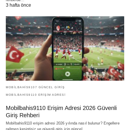
3 hafta önce
MOBILBAHIS9107 GÜNCEL GIRIŞ
MOBILBAHIS9110 ERIŞIM ADRESI
Mobilbahis9110 Erişim Adresi 2026 Güvenli
Giriş Rehberi
Mobilbahis9110 erişim adresi 2026 yılında nasıl bulunur? Engellere
rağmen kesintisiz ve güvenli giriş için güncel…