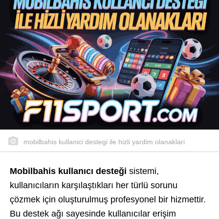
mobilbahis kullanici destegi ile hizli yardim olanaklari
Mobilbahis kullanıcı desteği
sistemi,
kullanıcıların karşılaştıkları her türlü sorunu
çözmek için oluşturulmuş profesyonel bir hizmettir.
Bu destek ağı sayesinde kullanıcılar erişim