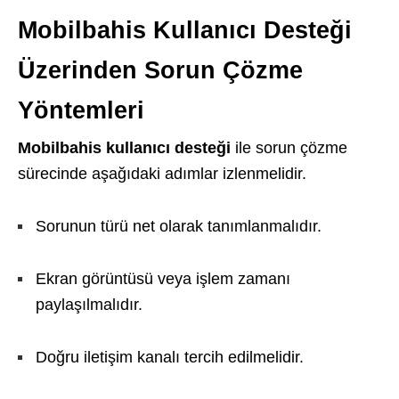
Mobilbahis Kullanıcı Desteği
Üzerinden Sorun Çözme
Yöntemleri
Mobilbahis kullanıcı desteği
ile sorun çözme
sürecinde aşağıdaki adımlar izlenmelidir.
Sorunun türü net olarak tanımlanmalıdır.
Ekran görüntüsü veya işlem zamanı
paylaşılmalıdır.
Doğru iletişim kanalı tercih edilmelidir.