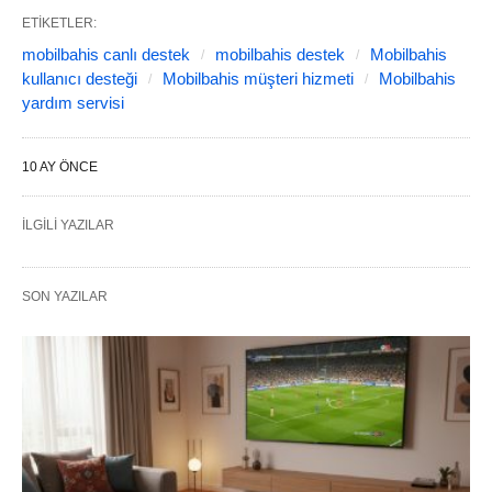
ETIKETLER:
mobilbahis canlı destek
mobilbahis destek
Mobilbahis
kullanıcı desteği
Mobilbahis müşteri hizmeti
Mobilbahis
yardım servisi
10 AY ÖNCE
İLGILI YAZILAR
SON YAZILAR