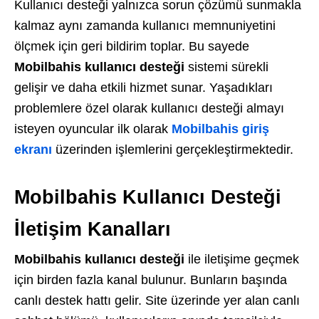
Kullanıcı desteği yalnızca sorun çözümü sunmakla
kalmaz aynı zamanda kullanıcı memnuniyetini
ölçmek için geri bildirim toplar. Bu sayede
Mobilbahis kullanıcı desteği
sistemi sürekli
gelişir ve daha etkili hizmet sunar.
Yaşadıkları
problemlere özel olarak kullanıcı desteği almayı
isteyen oyuncular ilk olarak
Mobilbahis giriş
ekranı
üzerinden işlemlerini gerçekleştirmektedir.
Mobilbahis Kullanıcı Desteği
İletişim Kanalları
Mobilbahis kullanıcı desteği
ile iletişime geçmek
için birden fazla kanal bulunur. Bunların başında
canlı destek hattı gelir. Site üzerinde yer alan canlı