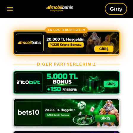
Giriş
EN ÇOK TERCİH EDİLEN
DİĞER PARTNERLERİMİZ