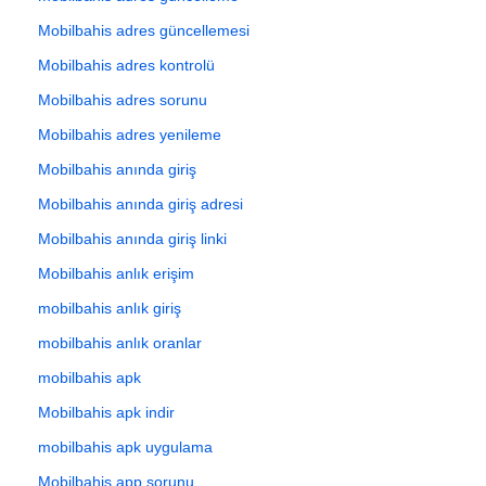
Mobilbahis adres güncellemesi
Mobilbahis adres kontrolü
Mobilbahis adres sorunu
Mobilbahis adres yenileme
Mobilbahis anında giriş
Mobilbahis anında giriş adresi
Mobilbahis anında giriş linki
Mobilbahis anlık erişim
mobilbahis anlık giriş
mobilbahis anlık oranlar
mobilbahis apk
Mobilbahis apk indir
mobilbahis apk uygulama
Mobilbahis app sorunu