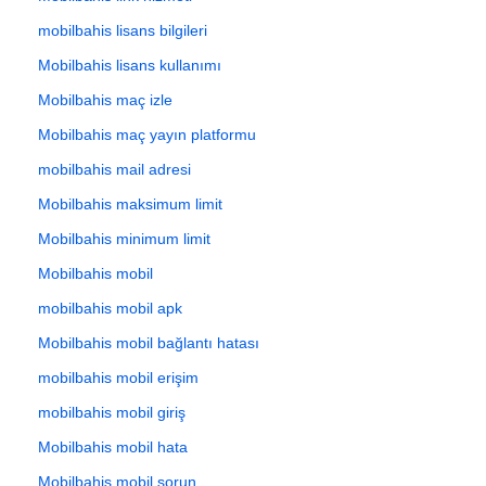
mobilbahis lisans bilgileri
Mobilbahis lisans kullanımı
Mobilbahis maç izle
Mobilbahis maç yayın platformu
mobilbahis mail adresi
Mobilbahis maksimum limit
Mobilbahis minimum limit
Mobilbahis mobil
mobilbahis mobil apk
Mobilbahis mobil bağlantı hatası
mobilbahis mobil erişim
mobilbahis mobil giriş
Mobilbahis mobil hata
Mobilbahis mobil sorun