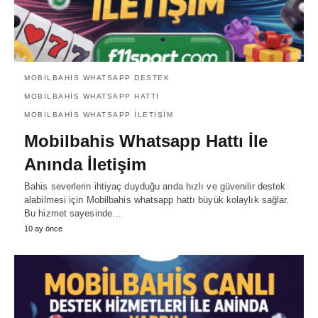
MOBILBAHIS WHATSAPP DESTEK
MOBILBAHIS WHATSAPP HATTI
MOBILBAHIS WHATSAPP ILETIŞIM
Mobilbahis Whatsapp Hattı İle
Anında İletişim
Bahis severlerin ihtiyaç duyduğu anda hızlı ve güvenilir destek
alabilmesi için Mobilbahis whatsapp hattı büyük kolaylık sağlar.
Bu hizmet sayesinde…
10 ay önce