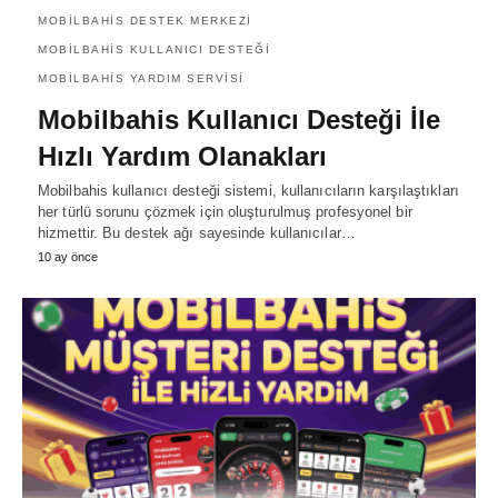
MOBILBAHIS DESTEK MERKEZI
MOBILBAHIS KULLANICI DESTEĞI
MOBILBAHIS YARDIM SERVISI
Mobilbahis Kullanıcı Desteği İle
Hızlı Yardım Olanakları
Mobilbahis kullanıcı desteği sistemi, kullanıcıların karşılaştıkları
her türlü sorunu çözmek için oluşturulmuş profesyonel bir
hizmettir. Bu destek ağı sayesinde kullanıcılar…
10 ay önce