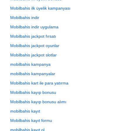
Mobilbahis ilk üyelik kampanyası
Mobilbahis indir
Mobilbahis indir uygulama
Mobilbahis jackpot fırsatı
Mobilbahis jackpot oyunlar
Mobilbahis jackpot slotlar
mobilbahis kampanya
mobilbahis kampanyalar
Mobilbahis kart ile para yatırma
Mobilbahis kayıp bonusu
Mobilbahis kayıp bonusu alımı
mobilbahis kayıt
Mobilbahis kayıt formu
mobilbahis kayıt ol