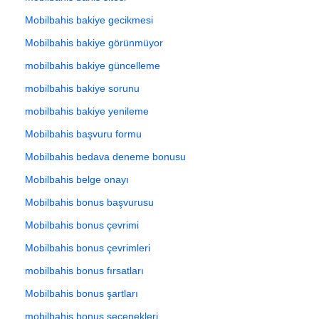
Mobilbahis bakiye gecikmesi
Mobilbahis bakiye görünmüyor
mobilbahis bakiye güncelleme
mobilbahis bakiye sorunu
mobilbahis bakiye yenileme
Mobilbahis başvuru formu
Mobilbahis bedava deneme bonusu
Mobilbahis belge onayı
Mobilbahis bonus başvurusu
Mobilbahis bonus çevrimi
Mobilbahis bonus çevrimleri
mobilbahis bonus fırsatları
Mobilbahis bonus şartları
mobilbahis bonus seçenekleri