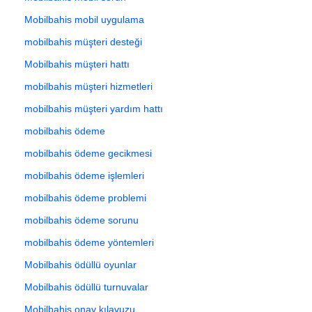
Mobilbahis mobil uygulama
mobilbahis müşteri desteği
Mobilbahis müşteri hattı
mobilbahis müşteri hizmetleri
mobilbahis müşteri yardım hattı
mobilbahis ödeme
mobilbahis ödeme gecikmesi
mobilbahis ödeme işlemleri
mobilbahis ödeme problemi
mobilbahis ödeme sorunu
mobilbahis ödeme yöntemleri
Mobilbahis ödüllü oyunlar
Mobilbahis ödüllü turnuvalar
Mobilbahis onay kılavuzu