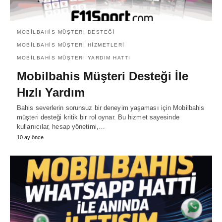
MOBILBAHIS MÜŞTERI DESTEĞI
MOBILBAHIS MÜŞTERI HIZMETLERI
MOBILBAHIS MÜŞTERI YARDIM HATTI
Mobilbahis Müşteri Desteği İle
Hızlı Yardım
Bahis severlerin sorunsuz bir deneyim yaşaması için Mobilbahis
müşteri desteği kritik bir rol oynar. Bu hizmet sayesinde
kullanıcılar, hesap yönetimi,…
10 ay önce