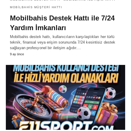
MOBILBAHIS MÜŞTERI HATTI
Mobilbahis Destek Hattı ile 7/24
Yardım İmkanları
Mobilbahis destek hattı, kullanıcıların karşılaştıkları her türlü
teknik, finansal veya erişim sorununda 7/24 kesintisiz destek
sağlayan profesyonel bir iletişim ağıdır.…
9 ay önce