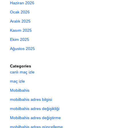
Haziran 2026
Ocak 2026
Aralık 2025
Kasım 2025
Ekim 2025
Ağustos 2025
Categories
canlı maç izle
maç izle
Mobilbahis
mobilbahis adres bilgisi
mobilbahis adres değişikliği
Mobilbahis adres değiştirme
mobilbahis adres güncelleme