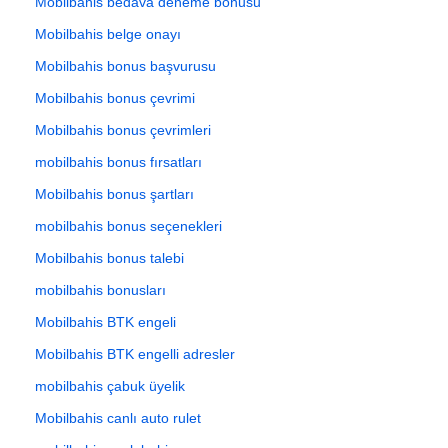
Mobilbahis bedava deneme bonusu
Mobilbahis belge onayı
Mobilbahis bonus başvurusu
Mobilbahis bonus çevrimi
Mobilbahis bonus çevrimleri
mobilbahis bonus fırsatları
Mobilbahis bonus şartları
mobilbahis bonus seçenekleri
Mobilbahis bonus talebi
mobilbahis bonusları
Mobilbahis BTK engeli
Mobilbahis BTK engelli adresler
mobilbahis çabuk üyelik
Mobilbahis canlı auto rulet