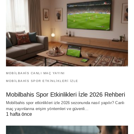
MOBILBAHIS CANLI MAÇ YAYINI
MOBILBAHIS SPOR ETKINLIKLERI IZLE
Mobilbahis Spor Etkinlikleri İzle 2026 Rehberi
Mobilbahis spor etkinlikleri izle 2026 sezonunda nasıl yapılır? Canlı
maç yayınlarına erişim yöntemleri ve güvenli…
1 hafta önce