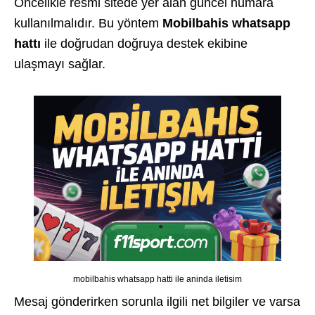
Öncelikle resmi sitede yer alan güncel numara
kullanılmalıdır. Bu yöntem
Mobilbahis whatsapp
hattı
ile doğrudan doğruya destek ekibine
ulaşmayı sağlar.
mobilbahis whatsapp hatti ile aninda iletisim
Mesaj gönderirken sorunla ilgili net bilgiler ve varsa