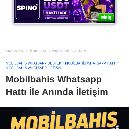
ANASAYFA
MOBILBAHIS WHATSAPP ILETIŞIM
MOBILBAHIS WHATSAPP DESTEK
MOBILBAHIS WHATSAPP HATTI
MOBILBAHIS WHATSAPP ILETIŞIM
Mobilbahis Whatsapp
Hattı İle Anında İletişim