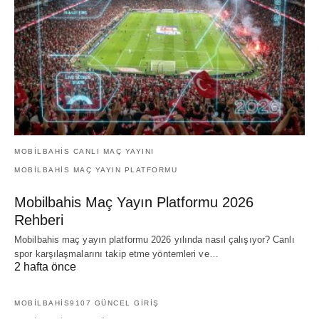
MOBILBAHIS CANLI MAÇ YAYINI
MOBILBAHIS MAÇ YAYIN PLATFORMU
Mobilbahis Maç Yayın Platformu 2026
Rehberi
Mobilbahis maç yayın platformu 2026 yılında nasıl çalışıyor? Canlı
spor karşılaşmalarını takip etme yöntemleri ve…
2 hafta önce
MOBILBAHIS9107 GÜNCEL GIRIŞ