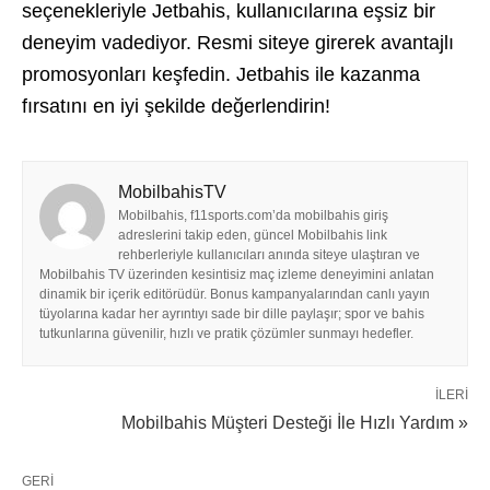
seçenekleriyle Jetbahis, kullanıcılarına eşsiz bir
deneyim vadediyor. Resmi siteye girerek avantajlı
promosyonları keşfedin. Jetbahis ile kazanma
fırsatını en iyi şekilde değerlendirin!
MobilbahisTV
Mobilbahis, f11sports.com’da mobilbahis giriş
adreslerini takip eden, güncel Mobilbahis link
rehberleriyle kullanıcıları anında siteye ulaştıran ve
Mobilbahis TV üzerinden kesintisiz maç izleme deneyimini anlatan
dinamik bir içerik editörüdür. Bonus kampanyalarından canlı yayın
tüyolarına kadar her ayrıntıyı sade bir dille paylaşır; spor ve bahis
tutkunlarına güvenilir, hızlı ve pratik çözümler sunmayı hedefler.
İLERI
Mobilbahis Müşteri Desteği İle Hızlı Yardım »
GERI