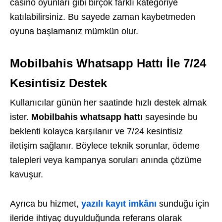
casino oyunları gibi birçok farklı kategoriye
katılabilirsiniz. Bu sayede zaman kaybetmeden
oyuna başlamanız mümkün olur.
Mobilbahis Whatsapp Hattı İle 7/24
Kesintisiz Destek
Kullanıcılar günün her saatinde hızlı destek almak
ister.
Mobilbahis whatsapp hattı
sayesinde bu
beklenti kolayca karşılanır ve 7/24 kesintisiz
iletişim sağlanır. Böylece teknik sorunlar, ödeme
talepleri veya kampanya soruları anında çözüme
kavuşur.
Ayrıca bu hizmet,
yazılı kayıt imkânı
sunduğu için
ileride ihtiyaç duyulduğunda referans olarak