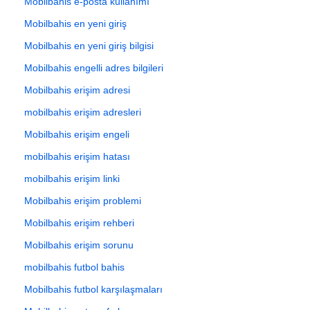
Mobilbahis e-posta kullanımı
Mobilbahis en yeni giriş
Mobilbahis en yeni giriş bilgisi
Mobilbahis engelli adres bilgileri
Mobilbahis erişim adresi
mobilbahis erişim adresleri
Mobilbahis erişim engeli
mobilbahis erişim hatası
mobilbahis erişim linki
Mobilbahis erişim problemi
Mobilbahis erişim rehberi
Mobilbahis erişim sorunu
mobilbahis futbol bahis
Mobilbahis futbol karşılaşmaları