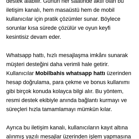
destek alabilir. Günün her saatinde aktif olan bu
iletişim kanalı, hem masaüstü hem de mobil
kullanıcılar için pratik çözümler sunar. Böylece
sorunlar kısa sürede çözülür ve oyun keyfi
kesintisiz devam eder.
Whatsapp hattı, hızlı mesajlaşma imkânı sunarak
müşteri desteğini daha verimli hale getirir.
Kullanıcılar
Mobilbahis whatsapp hattı
üzerinden
hesap doğrulama, para çekme ve bonus kullanımı
gibi birçok konuda kolayca bilgi alır. Bu yöntem,
resmi destek ekibiyle anında bağlantı kurmayı ve
süreçleri hızla tamamlamayı mümkün kılar.
Ayrıca bu iletişim kanalı, kullanıcıların kayıt altına
alınmış yazılı mesajlar üzerinden işlem yapmasına