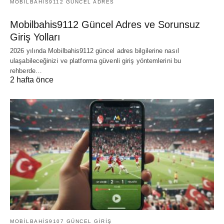
MOBILBAHIS9112 GÜNCEL ADRES
Mobilbahis9112 Güncel Adres ve Sorunsuz
Giriş Yolları
2026 yılında Mobilbahis9112 güncel adres bilgilerine nasıl
ulaşabileceğinizi ve platforma güvenli giriş yöntemlerini bu
rehberde…
2 hafta önce
MOBILBAHIS9107 GÜNCEL GIRIŞ