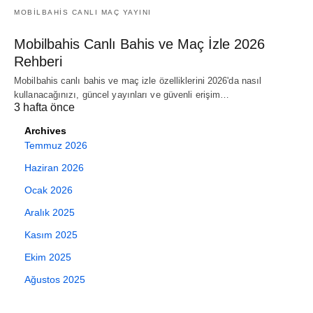
MOBILBAHIS CANLI MAÇ YAYINI
Mobilbahis Canlı Bahis ve Maç İzle 2026
Rehberi
Mobilbahis canlı bahis ve maç izle özelliklerini 2026'da nasıl
kullanacağınızı, güncel yayınları ve güvenli erişim…
3 hafta önce
Archives
Temmuz 2026
Haziran 2026
Ocak 2026
Aralık 2025
Kasım 2025
Ekim 2025
Ağustos 2025