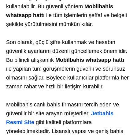
kullanılabilir. Bu güvenli yöntem
Mobilbahis
whatsapp hattı
ile tüm işlemlerin şeffaf ve belgeli
şekilde yürütülmesini mümkün kılar.
Son olarak, güçlü şifre kullanmak ve hesabın
güvenlik ayarlarını düzenli güncellemek önemlidir.
Bu bilinçli alışkanlık
Mobilbahis whatsapp hattı
ile yapılan tüm görüşmelerin güvenli ve sorunsuz
olmasını sağlar. Böylece kullanıcılar platformla her
zaman rahat ve hızlı bir iletişim kurabilir.
Mobilbahis canlı bahis firmasını tercih eden ve
güvenilir bir site arayan müşteriler,
Jetbahis
Resmi Site
gibi kaliteli platformlara
yönelebilmektedir. Lisanslı yapısı ve geniş bahis