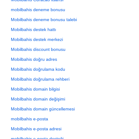
mobilbahis deneme bonusu
Mobilbahis deneme bonusu talebi
Mobilbahis destek hattı
Mobilbahis destek merkezi
Mobilbahis discount bonusu
Mobilbahis doğru adres
Mobilbahis doğrulama kodu
Mobilbahis doğrulama rehberi
Mobilbahis domain bilgisi
Mobilbahis domain değişimi
Mobilbahis domain güncellemesi
mobilbahis e-posta
Mobilbahis e-posta adresi
mobilbahis e-posta desteği