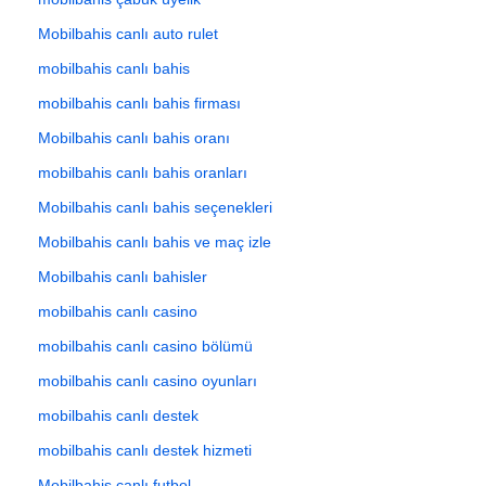
Mobilbahis canlı auto rulet
mobilbahis canlı bahis
mobilbahis canlı bahis firması
Mobilbahis canlı bahis oranı
mobilbahis canlı bahis oranları
Mobilbahis canlı bahis seçenekleri
Mobilbahis canlı bahis ve maç izle
Mobilbahis canlı bahisler
mobilbahis canlı casino
mobilbahis canlı casino bölümü
mobilbahis canlı casino oyunları
mobilbahis canlı destek
mobilbahis canlı destek hizmeti
Mobilbahis canlı futbol