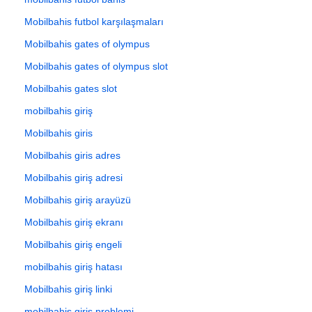
Mobilbahis futbol karşılaşmaları
Mobilbahis gates of olympus
Mobilbahis gates of olympus slot
Mobilbahis gates slot
mobilbahis giriş
Mobilbahis giris
Mobilbahis giris adres
Mobilbahis giriş adresi
Mobilbahis giriş arayüzü
Mobilbahis giriş ekranı
Mobilbahis giriş engeli
mobilbahis giriş hatası
Mobilbahis giriş linki
mobilbahis giriş problemi