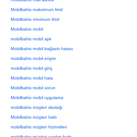
Mobilbahis maksimum limit
Mobilbahis minimum limit
Mobilbahis mobil
mobilbahis mobil apk
Mobilbahis mobil bağlantı hatası
mobilbahis mobil erişim
mobilbahis mobil giriş
Mobilbahis mobil hata
Mobilbahis mobil sorun
Mobilbahis mobil uygulama
mobilbahis müşteri desteği
Mobilbahis müşteri hattı
mobilbahis müşteri hizmetleri
mobilbahis müşteri yardım hattı