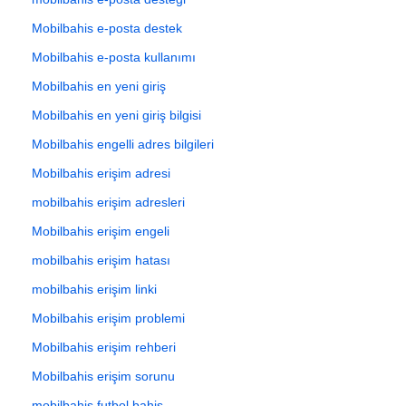
Mobilbahis e-posta destek
Mobilbahis e-posta kullanımı
Mobilbahis en yeni giriş
Mobilbahis en yeni giriş bilgisi
Mobilbahis engelli adres bilgileri
Mobilbahis erişim adresi
mobilbahis erişim adresleri
Mobilbahis erişim engeli
mobilbahis erişim hatası
mobilbahis erişim linki
Mobilbahis erişim problemi
Mobilbahis erişim rehberi
Mobilbahis erişim sorunu
mobilbahis futbol bahis