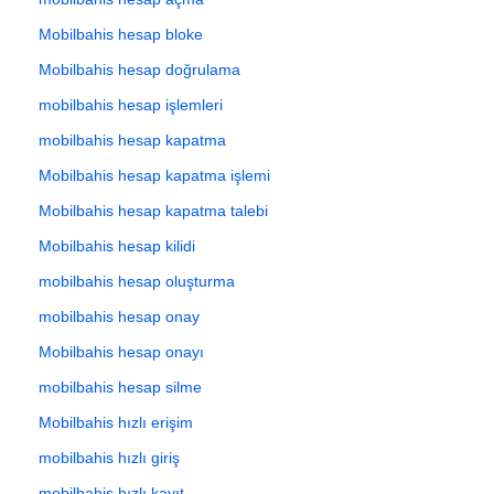
Mobilbahis hesap bloke
Mobilbahis hesap doğrulama
mobilbahis hesap işlemleri
mobilbahis hesap kapatma
Mobilbahis hesap kapatma işlemi
Mobilbahis hesap kapatma talebi
Mobilbahis hesap kilidi
mobilbahis hesap oluşturma
mobilbahis hesap onay
Mobilbahis hesap onayı
mobilbahis hesap silme
Mobilbahis hızlı erişim
mobilbahis hızlı giriş
mobilbahis hızlı kayıt