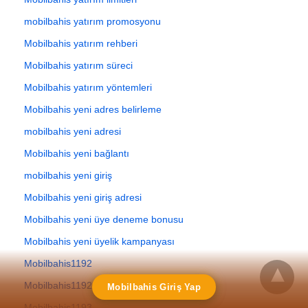
mobilbahis yatırım promosyonu
Mobilbahis yatırım rehberi
Mobilbahis yatırım süreci
Mobilbahis yatırım yöntemleri
Mobilbahis yeni adres belirleme
mobilbahis yeni adresi
Mobilbahis yeni bağlantı
mobilbahis yeni giriş
Mobilbahis yeni giriş adresi
Mobilbahis yeni üye deneme bonusu
Mobilbahis yeni üyelik kampanyası
Mobilbahis1192
Mobilbahis1192.com
Mobilbahis Giriş Yap
Mobilbahis1193