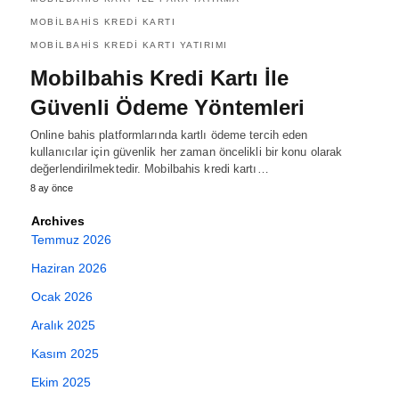
MOBILBAHIS KREDI KARTI
MOBILBAHIS KREDI KARTI YATIRIMI
Mobilbahis Kredi Kartı İle
Güvenli Ödeme Yöntemleri
Online bahis platformlarında kartlı ödeme tercih eden
kullanıcılar için güvenlik her zaman öncelikli bir konu olarak
değerlendirilmektedir. Mobilbahis kredi kartı…
8 ay önce
Archives
Temmuz 2026
Haziran 2026
Ocak 2026
Aralık 2025
Kasım 2025
Ekim 2025