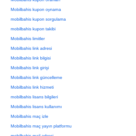
Mobilbahis kupon oynama
mobilbahis kupon sorgulama
mobilbahis kupon takibi
Mobilbahis limitler
Mobilbahis link adresi
Mobilbahis link bilgisi
Mobilbahis link girişi
Mobilbahis link güncelleme
Mobilbahis link hizmeti
mobilbahis lisans bilgileri
Mobilbahis lisans kullanımı
Mobilbahis maç izle
Mobilbahis maç yayın platformu
mobilbahis mail adresi