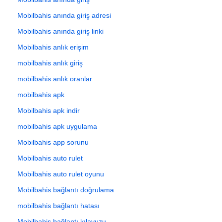
Mobilbahis anında giriş adresi
Mobilbahis anında giriş linki
Mobilbahis anlık erişim
mobilbahis anlık giriş
mobilbahis anlık oranlar
mobilbahis apk
Mobilbahis apk indir
mobilbahis apk uygulama
Mobilbahis app sorunu
Mobilbahis auto rulet
Mobilbahis auto rulet oyunu
Mobilbahis bağlantı doğrulama
mobilbahis bağlantı hatası
Mobilbahis bağlantı kılavuzu