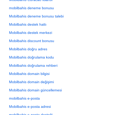
mobilbahis deneme bonusu
Mobilbahis deneme bonusu talebi
Mobilbahis destek hattı
Mobilbahis destek merkezi
Mobilbahis discount bonusu
Mobilbahis doğru adres
Mobilbahis doğrulama kodu
Mobilbahis doğrulama rehberi
Mobilbahis domain bilgisi
Mobilbahis domain değişimi
Mobilbahis domain güncellemesi
mobilbahis e-posta
Mobilbahis e-posta adresi
mobilbahis e-posta desteği