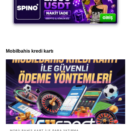
Mobilbahis kredi kartı
MOBILBAHIS KART ILE PARA YATIRMA