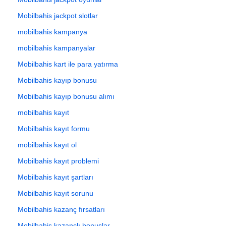
Mobilbahis jackpot slotlar
mobilbahis kampanya
mobilbahis kampanyalar
Mobilbahis kart ile para yatırma
Mobilbahis kayıp bonusu
Mobilbahis kayıp bonusu alımı
mobilbahis kayıt
Mobilbahis kayıt formu
mobilbahis kayıt ol
Mobilbahis kayıt problemi
Mobilbahis kayıt şartları
Mobilbahis kayıt sorunu
Mobilbahis kazanç fırsatları
Mobilbahis kazançlı bonuslar