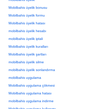
Mobilbahis üyelik bonusu
Mobilbahis üyelik formu
Mobilbahis üyelik hatası
mobilbahis üyelik hesabı
mobilbahis üyelik iptali
Mobilbahis üyelik kuralları
Mobilbahis üyelik şartları
mobilbahis üyelik silme
mobilbahis üyelik sonlandırma
mobilbahis uygulama
Mobilbahis uygulama çökmesi
Mobilbahis uygulama hatası
mobilbahis uygulama indirme
Mobilbahis uygulama kullanımı