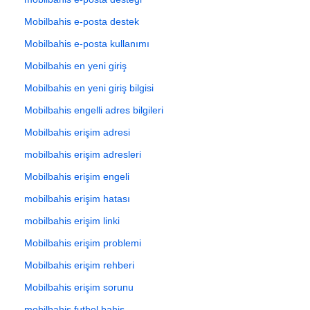
Mobilbahis e-posta destek
Mobilbahis e-posta kullanımı
Mobilbahis en yeni giriş
Mobilbahis en yeni giriş bilgisi
Mobilbahis engelli adres bilgileri
Mobilbahis erişim adresi
mobilbahis erişim adresleri
Mobilbahis erişim engeli
mobilbahis erişim hatası
mobilbahis erişim linki
Mobilbahis erişim problemi
Mobilbahis erişim rehberi
Mobilbahis erişim sorunu
mobilbahis futbol bahis