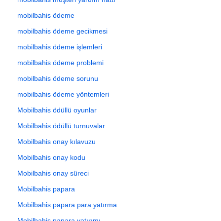
mobilbahis ödeme
mobilbahis ödeme gecikmesi
mobilbahis ödeme işlemleri
mobilbahis ödeme problemi
mobilbahis ödeme sorunu
mobilbahis ödeme yöntemleri
Mobilbahis ödüllü oyunlar
Mobilbahis ödüllü turnuvalar
Mobilbahis onay kılavuzu
Mobilbahis onay kodu
Mobilbahis onay süreci
Mobilbahis papara
Mobilbahis papara para yatırma
Mobilbahis papara yatırımı