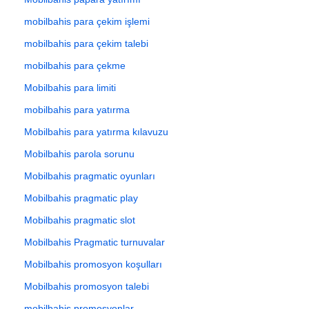
mobilbahis para çekim işlemi
mobilbahis para çekim talebi
mobilbahis para çekme
Mobilbahis para limiti
mobilbahis para yatırma
Mobilbahis para yatırma kılavuzu
Mobilbahis parola sorunu
Mobilbahis pragmatic oyunları
Mobilbahis pragmatic play
Mobilbahis pragmatic slot
Mobilbahis Pragmatic turnuvalar
Mobilbahis promosyon koşulları
Mobilbahis promosyon talebi
mobilbahis promosyonlar