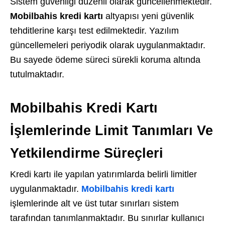
Sistem güvenliği düzenli olarak güncellenmektedir.
Mobilbahis kredi kartı
altyapısı yeni güvenlik
tehditlerine karşı test edilmektedir. Yazılım
güncellemeleri periyodik olarak uygulanmaktadır.
Bu sayede ödeme süreci sürekli koruma altında
tutulmaktadır.
Mobilbahis Kredi Kartı
İşlemlerinde Limit Tanımları Ve
Yetkilendirme Süreçleri
Kredi kartı ile yapılan yatırımlarda belirli limitler
uygulanmaktadır.
Mobilbahis kredi kartı
işlemlerinde alt ve üst tutar sınırları sistem
tarafından tanımlanmaktadır. Bu sınırlar kullanıcı