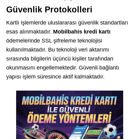
Güvenlik Protokolleri
Kartlı işlemlerde uluslararası güvenlik standartları
esas alınmaktadır.
Mobilbahis kredi kartı
ödemelerinde SSL şifreleme teknolojisi
kullanılmaktadır. Bu teknoloji veri aktarımı
sırasında bilgilerin üçüncü kişiler tarafından
okunmasını engellemektedir. Güvenli bağlantı
yapısı işlem süresince aktif kalmaktadır.