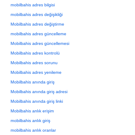
mobilbahis adres bilgisi
mobilbahis adres değişikliği
Mobilbahis adres değiştirme
mobilbahis adres güncelleme
Mobilbahis adres güncellemesi
Mobilbahis adres kontrolü
Mobilbahis adres sorunu
Mobilbahis adres yenileme
Mobilbahis anında giriş
Mobilbahis anında giriş adresi
Mobilbahis anında giriş linki
Mobilbahis anlık erişim
mobilbahis anlık giriş
mobilbahis anlık oranlar