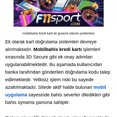
mobilbahis kredi karti ile guvenli odeme yontemleri
Ek olarak kart doğrulama sistemleri devreye
alınmaktadır.
Mobilbahis kredi kartı
işlemleri
sırasında 3D Secure gibi ek onay adımları
uygulanabilmektedir. Bu aşamada kullanıcıdan
banka tarafından gönderilen doğrulama kodu talep
edilmektedir. Yetkisiz işlem riski bu sayede
azaltılmaktadır. Sitede aktif halde bulunan
mobil
uygulama
sayesinde bahis severler diledikleri gibi
bahis oynama şansına sahiptir.