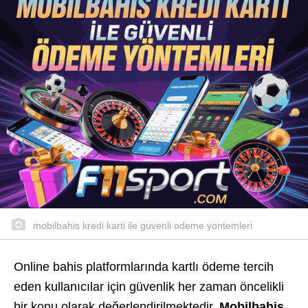
mobilbahis kredi karti ile guvenli odeme yontemleri
Online bahis platformlarında kartlı ödeme tercih
eden kullanıcılar için güvenlik her zaman öncelikli
bir konu olarak değerlendirilmektedir.
Mobilbahis