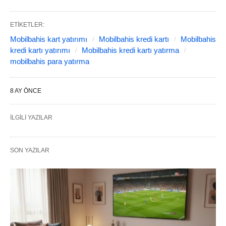
ETIKETLER:
Mobilbahis kart yatırımı
Mobilbahis kredi kartı
Mobilbahis
kredi kartı yatırımı
Mobilbahis kredi kartı yatırma
mobilbahis para yatırma
8 AY ÖNCE
İLGILI YAZILAR
SON YAZILAR