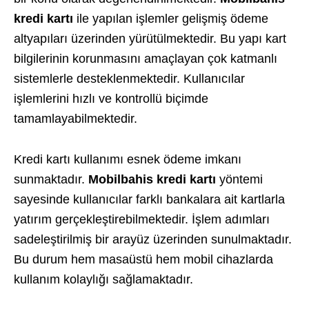
kredi kartı
ile yapılan işlemler gelişmiş ödeme
altyapıları üzerinden yürütülmektedir. Bu yapı kart
bilgilerinin korunmasını amaçlayan çok katmanlı
sistemlerle desteklenmektedir. Kullanıcılar
işlemlerini hızlı ve kontrollü biçimde
tamamlayabilmektedir.
Kredi kartı kullanımı esnek ödeme imkanı
sunmaktadır.
Mobilbahis kredi kartı
yöntemi
sayesinde kullanıcılar farklı bankalara ait kartlarla
yatırım gerçekleştirebilmektedir. İşlem adımları
sadeleştirilmiş bir arayüz üzerinden sunulmaktadır.
Bu durum hem masaüstü hem mobil cihazlarda
kullanım kolaylığı sağlamaktadır.