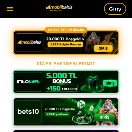
Giriş
EN ÇOK TERCİH EDİLEN
DİĞER PARTNERLERİMİZ