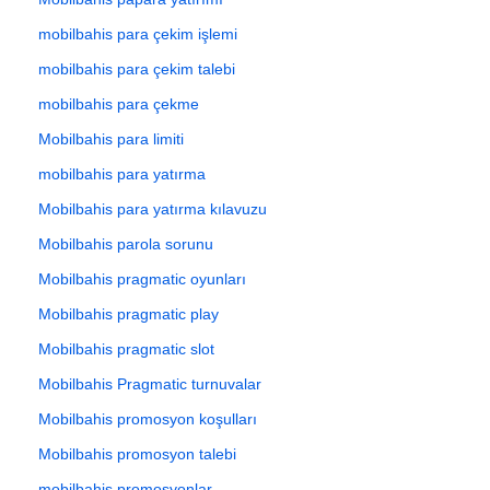
mobilbahis para çekim işlemi
mobilbahis para çekim talebi
mobilbahis para çekme
Mobilbahis para limiti
mobilbahis para yatırma
Mobilbahis para yatırma kılavuzu
Mobilbahis parola sorunu
Mobilbahis pragmatic oyunları
Mobilbahis pragmatic play
Mobilbahis pragmatic slot
Mobilbahis Pragmatic turnuvalar
Mobilbahis promosyon koşulları
Mobilbahis promosyon talebi
mobilbahis promosyonlar