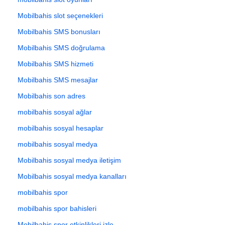
Mobilbahis slot seçenekleri
Mobilbahis SMS bonusları
Mobilbahis SMS doğrulama
Mobilbahis SMS hizmeti
Mobilbahis SMS mesajlar
Mobilbahis son adres
mobilbahis sosyal ağlar
mobilbahis sosyal hesaplar
mobilbahis sosyal medya
Mobilbahis sosyal medya iletişim
Mobilbahis sosyal medya kanalları
mobilbahis spor
mobilbahis spor bahisleri
Mobilbahis spor etkinlikleri izle