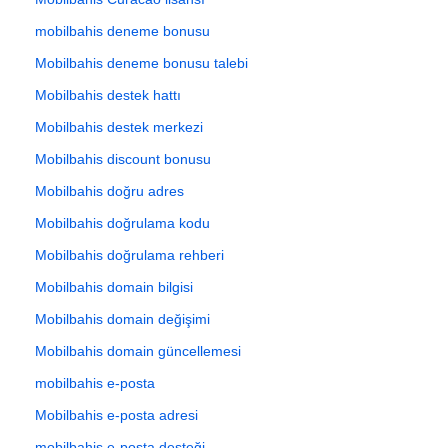
mobilbahis deneme bonusu
Mobilbahis deneme bonusu talebi
Mobilbahis destek hattı
Mobilbahis destek merkezi
Mobilbahis discount bonusu
Mobilbahis doğru adres
Mobilbahis doğrulama kodu
Mobilbahis doğrulama rehberi
Mobilbahis domain bilgisi
Mobilbahis domain değişimi
Mobilbahis domain güncellemesi
mobilbahis e-posta
Mobilbahis e-posta adresi
mobilbahis e-posta desteği