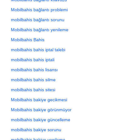
Mobilbahis bağlantı problemi
mobilbahis bağlantı sorunu
Mobilbahis bağlantı yenileme
Mobilbahis Bahis
mobilbahis bahis iptal talebi
mobilbahis bahis iptali
mobilbahis bahis lisansı
mobilbahis bahis silme
mobilbahis bahis sitesi
Mobilbahis bakiye gecikmesi
Mobilbahis bakiye görünmüyor
mobilbahis bakiye güncelleme
mobilbahis bakiye sorunu
mobilbahis bakiye yenileme