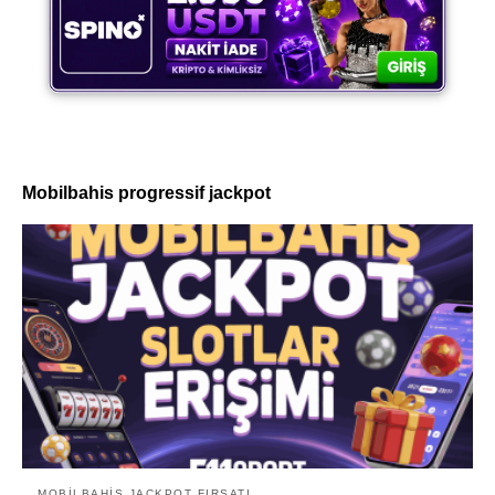
Mobilbahis progressif jackpot
MOBILBAHIS JACKPOT FIRSATI