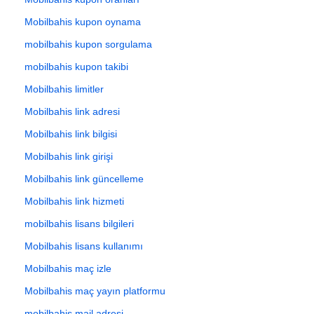
Mobilbahis kupon oynama
mobilbahis kupon sorgulama
mobilbahis kupon takibi
Mobilbahis limitler
Mobilbahis link adresi
Mobilbahis link bilgisi
Mobilbahis link girişi
Mobilbahis link güncelleme
Mobilbahis link hizmeti
mobilbahis lisans bilgileri
Mobilbahis lisans kullanımı
Mobilbahis maç izle
Mobilbahis maç yayın platformu
mobilbahis mail adresi