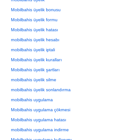
Mobilbahis üyelik bonusu
Mobilbahis üyelik formu
Mobilbahis üyelik hatası
mobilbahis üyelik hesabı
mobilbahis üyelik iptali
Mobilbahis üyelik kuralları
Mobilbahis üyelik şartları
mobilbahis üyelik silme
mobilbahis üyelik sonlandırma
mobilbahis uygulama
Mobilbahis uygulama çökmesi
Mobilbahis uygulama hatası
mobilbahis uygulama indirme
Mobilbahis uygulama kullanımı