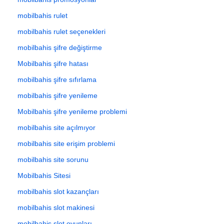
mobilbahis rulet
mobilbahis rulet seçenekleri
mobilbahis şifre değiştirme
Mobilbahis şifre hatası
mobilbahis şifre sıfırlama
mobilbahis şifre yenileme
Mobilbahis şifre yenileme problemi
mobilbahis site açılmıyor
mobilbahis site erişim problemi
mobilbahis site sorunu
Mobilbahis Sitesi
mobilbahis slot kazançları
mobilbahis slot makinesi
mobilbahis slot oyunları