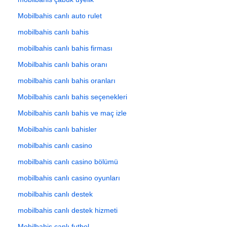
Mobilbahis canlı auto rulet
mobilbahis canlı bahis
mobilbahis canlı bahis firması
Mobilbahis canlı bahis oranı
mobilbahis canlı bahis oranları
Mobilbahis canlı bahis seçenekleri
Mobilbahis canlı bahis ve maç izle
Mobilbahis canlı bahisler
mobilbahis canlı casino
mobilbahis canlı casino bölümü
mobilbahis canlı casino oyunları
mobilbahis canlı destek
mobilbahis canlı destek hizmeti
Mobilbahis canlı futbol