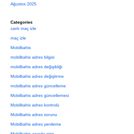
Ağustos 2025
Categories
canlı maç izle
maç izle
Mobilbahis
mobilbahis adres bilgisi
mobilbahis adres değişikliği
Mobilbahis adres değiştirme
mobilbahis adres güncelleme
Mobilbahis adres güncellemesi
Mobilbahis adres kontrolü
Mobilbahis adres sorunu
Mobilbahis adres yenileme
Mobilbahis anında giriş