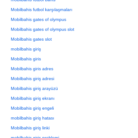
Mobilbahis futbol karşılaşmaları
Mobilbahis gates of olympus
Mobilbahis gates of olympus slot
Mobilbahis gates slot
mobilbahis giriş
Mobilbahis giris
Mobilbahis giris adres
Mobilbahis giriş adresi
Mobilbahis giriş arayüzü
Mobilbahis giriş ekranı
Mobilbahis giriş engeli
mobilbahis giriş hatası
Mobilbahis giriş linki
mobilbahis giriş problemi